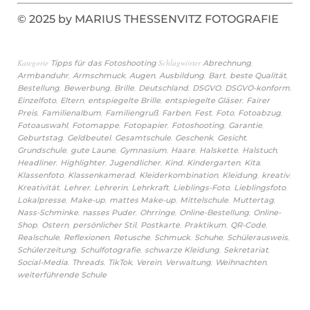
© 2025 by MARIUS THESSENVITZ FOTOGRAFIE
Kategorie
Schlagwörter
,
Tipps für das Fotoshooting
Abrechnung
,
,
,
,
,
,
Armbanduhr
Armschmuck
Augen
Ausbildung
Bart
beste Qualität
,
,
,
,
,
,
Bestellung
Bewerbung
Brille
Deutschland
DSGVO
DSGVO-konform
,
,
,
,
Einzelfoto
Eltern
entspiegelte Brille
entspiegelte Gläser
Fairer
,
,
,
,
,
,
,
Preis
Familienalbum
Familiengruß
Farben
Fest
Foto
Fotoabzug
,
,
,
,
,
Fotoauswahl
Fotomappe
Fotopapier
Fotoshooting
Garantie
,
,
,
,
,
Geburtstag
Geldbeutel
Gesamtschule
Geschenk
Gesicht
,
,
,
,
,
,
Grundschule
gute Laune
Gymnasium
Haare
Halskette
Halstuch
,
,
,
,
,
,
Headliner
Highlighter
Jugendlicher
Kind
Kindergarten
Kita
,
,
,
,
,
Klassenfoto
Klassenkamerad
Kleiderkombination
Kleidung
kreativ
,
,
,
,
,
,
Kreativität
Lehrer
Lehrerin
Lehrkraft
Lieblings-Foto
Lieblingsfoto
,
,
,
,
,
Lokalpresse
Make-up
mattes Make-up
Mittelschule
Muttertag
,
,
,
,
Nass-Schminke
nasses Puder
Ohrringe
Online-Bestellung
Online-
,
,
,
,
,
,
Shop
Ostern
persönlicher Stil
Postkarte
Praktikum
QR-Code
,
,
,
,
,
,
Realschule
Reflexionen
Retusche
Schmuck
Schuhe
Schülerausweis
,
,
,
,
Schülerzeitung
Schulfotografie
schwarze Kleidung
Sekretariat
,
,
,
,
,
,
Social-Media
Threads
TikTok
Verein
Verwaltung
Weihnachten
weiterführende Schule