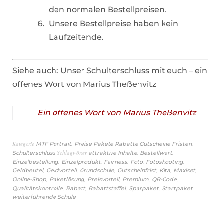
den normalen Bestellpreisen.
Unsere Bestellpreise haben kein
Laufzeitende.
Siehe auch: Unser Schulterschluss mit euch – ein
offenes Wort von Marius Theßenvitz
Ein offenes Wort von Marius Theßenvitz
Kategorie
,
,
MTF Portrait
Preise Pakete Rabatte Gutscheine Fristen
Schlagwörter
,
,
Schulterschluss
attraktive Inhalte
Bestellwert
,
,
,
,
,
Einzelbestellung
Einzelprodukt
Fairness
Foto
Fotoshooting
,
,
,
,
,
,
Geldbeutel
Geldvorteil
Grundschule
Gutscheinfrist
Kita
Maxiset
,
,
,
,
,
Online-Shop
Paketlösung
Preisvorteil
Premium
QR-Code
,
,
,
,
,
Qualitätskontrolle
Rabatt
Rabattstaffel
Sparpaket
Startpaket
weiterführende Schule