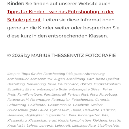
Kinder:
Sie finden auf unserer Website auch
Tipps für Kinder – wie das Fotoshooting in der
Schule gelingt
. Leiten sie diese Informationen
gerne an die Kinder weiter oder besprechen Sie
diese kurz in den entsprechenden Klassen.
© 2025 by MARIUS THESSENVITZ FOTOGRAFIE
Kategorie
Schlagwörter
,
Tipps für das Fotoshooting
Abrechnung
,
,
,
,
,
,
Armbanduhr
Armschmuck
Augen
Ausbildung
Bart
beste Qualität
,
,
,
,
,
,
Bestellung
Bewerbung
Brille
Deutschland
DSGVO
DSGVO-konform
,
,
,
,
Einzelfoto
Eltern
entspiegelte Brille
entspiegelte Gläser
Fairer
,
,
,
,
,
,
,
Preis
Familienalbum
Familiengruß
Farben
Fest
Foto
Fotoabzug
,
,
,
,
,
Fotoauswahl
Fotomappe
Fotopapier
Fotoshooting
Garantie
,
,
,
,
,
Geburtstag
Geldbeutel
Gesamtschule
Geschenk
Gesicht
,
,
,
,
,
,
Grundschule
gute Laune
Gymnasium
Haare
Halskette
Halstuch
,
,
,
,
,
,
Headliner
Highlighter
Jugendlicher
Kind
Kindergarten
Kita
,
,
,
,
,
Klassenfoto
Klassenkamerad
Kleiderkombination
Kleidung
kreativ
,
,
,
,
,
,
Kreativität
Lehrer
Lehrerin
Lehrkraft
Lieblings-Foto
Lieblingsfoto