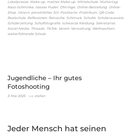
,
,
,
,
,
Lokalpresse
Make-up
mattes Make-up
Mittelschule
Muttertag
,
,
,
,
Nass-Schminke
nasses Puder
Ohrringe
Online-Bestellung
Online-
,
,
,
,
,
,
Shop
Ostern
persönlicher Stil
Postkarte
Praktikum
QR-Code
,
,
,
,
,
,
Realschule
Reflexionen
Retusche
Schmuck
Schuhe
Schülerausweis
,
,
,
,
Schülerzeitung
Schulfotografie
schwarze Kleidung
Sekretariat
,
,
,
,
,
,
Social-Media
Threads
TikTok
Verein
Verwaltung
Weihnachten
weiterführende Schule
Jugendliche – Ihr gutes
Fotoshooting
von
3. Mai 2025
stefan
Jeder Mensch hat seinen