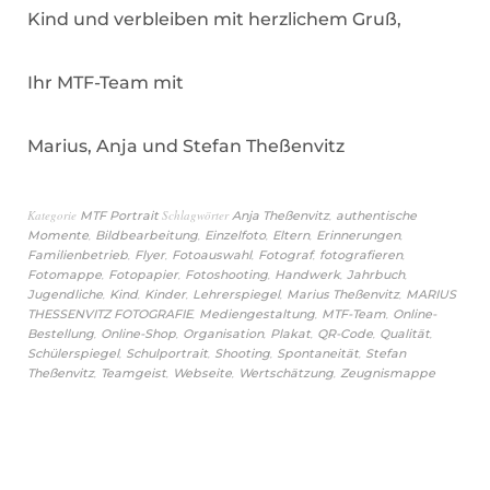
Kind und verbleiben mit herzlichem Gruß,
Ihr MTF-Team mit
Marius, Anja und Stefan Theßenvitz
Kategorie
Schlagwörter
,
MTF Portrait
Anja Theßenvitz
authentische
,
,
,
,
,
Momente
Bildbearbeitung
Einzelfoto
Eltern
Erinnerungen
,
,
,
,
,
Familienbetrieb
Flyer
Fotoauswahl
Fotograf
fotografieren
,
,
,
,
,
Fotomappe
Fotopapier
Fotoshooting
Handwerk
Jahrbuch
,
,
,
,
,
Jugendliche
Kind
Kinder
Lehrerspiegel
Marius Theßenvitz
MARIUS
,
,
,
THESSENVITZ FOTOGRAFIE
Mediengestaltung
MTF-Team
Online-
,
,
,
,
,
,
Bestellung
Online-Shop
Organisation
Plakat
QR-Code
Qualität
,
,
,
,
Schülerspiegel
Schulportrait
Shooting
Spontaneität
Stefan
,
,
,
,
Theßenvitz
Teamgeist
Webseite
Wertschätzung
Zeugnismappe