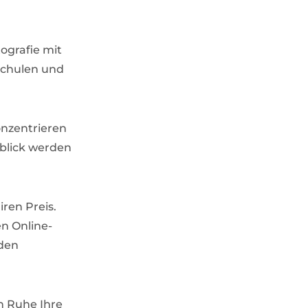
ografie mit
schulen und
onzentrieren
nblick werden
iren Preis.
en Online-
eden
in Ruhe Ihre