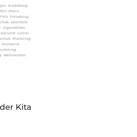
,
,
gen
Ausbildung
,
,
foto
Eltern
,
,
Foto
Fotoabzug
,
,
chule
Geschenk
,
,
r
Jugendlicher
,
,
reativität
Lehrer
,
,
schule
Muttertag
,
,
Postkarte
,
erzeitung
,
,
g
Weihnachten
der Kita