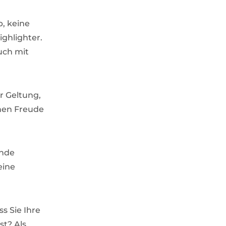
, keine
ighlighter.
uch mit
ur Geltung,
hnen Freude
ende
eine
s Sie Ihre
st? Als