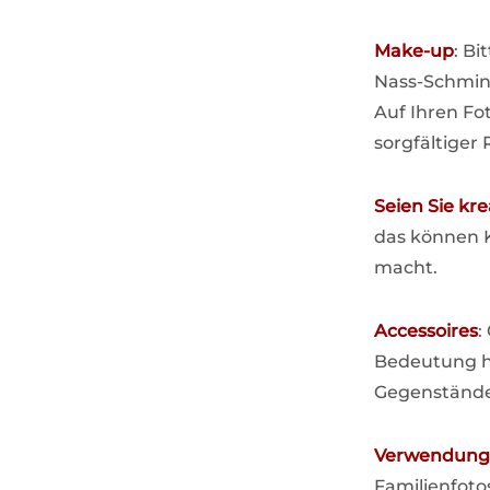
Make-up
: B
Nass-Schmink
Auf Ihren Fo
sorgfältige
Seien Sie kre
das können K
macht.
Accessoires
:
Bedeutung ha
Gegenstände?
Verwendung
Familienfoto