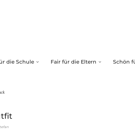
ür die Schule
Fair für die Eltern
Schön fü
uck
tfit
tefan