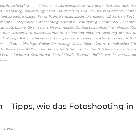
Schlagwörter
,
,
,
 das Fotoshooting
Abrechnung
Armbanduhr
Armschmuck
Au
,
,
,
,
,
,
,
ät
Bestellung
Bewerbung
Brille
Deutschland
DSGVO
DSGVO-konform
Einzel
,
,
,
,
,
,
,
entspiegelte Gläser
Fairer Preis
Familienalbum
Familiengruß
Farben
Fest
,
,
,
,
,
,
omappe
Fotopapier
Fotoshooting
Garantie
Geburtstag
Geldbeutel
Gesamts
,
,
,
,
,
,
,
ule
gute Laune
Gymnasium
Haare
Halskette
Halstuch
Headliner
Highlighte
,
,
,
,
,
,
,
n
Kita
Klassenfoto
Klassenkamerad
Kleiderkombination
Kleidung
kreativ
K
,
,
,
,
,
,
t
Lieblings-Foto
Lieblingsfoto
Lokalpresse
Make-up
mattes Make-up
Mittel
,
,
,
,
,
asses Puder
Ohrringe
Online-Bestellung
Online-Shop
Ostern
persönlicher Stil
,
,
,
,
,
,
,
de
Realschule
Reflexionen
Retusche
Schmuck
Schuhe
Schülerausweis
Schül
,
,
,
,
,
,
hwarze Kleidung
Sekretariat
Social-Media
Threads
TikTok
Verein
Verwaltun
hule
 – Tipps, wie das Fotoshooting in 
on
stefan