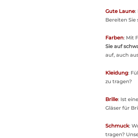
Gute Laune
:
Bereiten Sie
Farben
: Mit
Sie auf schw
auf, auch au
Kleidung
: F
zu tragen?
Brille
: Ist ei
Gläser für Br
Schmuck
: W
tragen? Unse