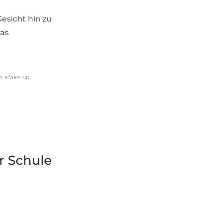
sicht hin zu
das
,
,
h
Make-up
er Schule