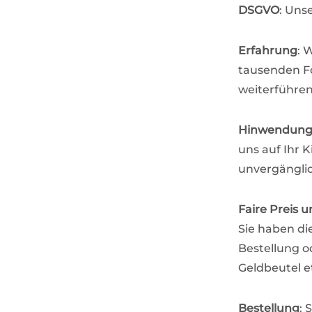
DSGVO
: Uns
Erfahrung
: 
tausenden Fo
weiterführen
Hinwendun
uns auf Ihr 
unvergängli
Faire Preis u
Sie haben di
Bestellung o
Geldbeutel e
Bestellung
: 