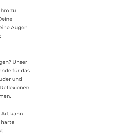
ehm zu
Deine
Deine Augen
t
agen? Unser
ende für das
Puder und
 Reflexionen
mmen.
 Art kann
 harte
kt