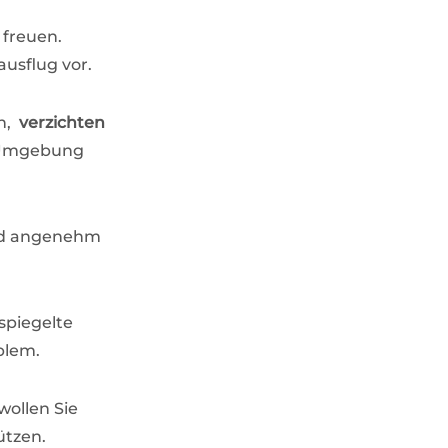
 freuen.
usflug vor.
ch,
verzichten
r Umgebung
 und angenehm
tspiegelte
oblem.
ollen Sie
ützen.