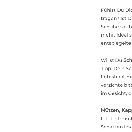
Fühlst Du Di
tragen? Ist 
Schuhe saube
mehr. Ideal s
entspiegelte 
Willst Du
Sc
Tipp: Dein S
Fotoshootin
verzichte bi
im Gesicht, 
Mützen
,
Kap
fototechnisc
Schatten ins