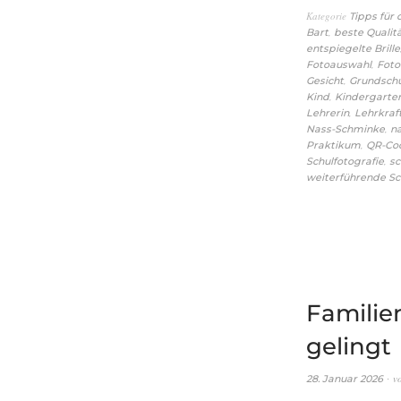
Kategorie
Tipps für
,
Bart
beste Qualit
entspiegelte Brille
,
Fotoauswahl
Fot
,
Gesicht
Grundsch
,
Kind
Kindergarte
,
Lehrerin
Lehrkraf
,
Nass-Schminke
n
,
Praktikum
QR-Co
,
Schulfotografie
sc
weiterführende Sc
Familien
gelingt
v
28. Januar 2026