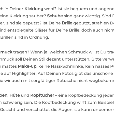
ch in Deiner
Kleidung
wohl? Ist sie bequem und angen
Deine Kleidung sauber?
Schuhe
sind ganz wichtig. Sind 
r, sind sie geputzt? Ist Deine
Brille
geputzt, strahlen 
ind entspiegelte Gläser für Deine Brille, doch auch nich
Brillen sind in Ordnung.
hmuck
tragen? Wenn ja, welchen Schmuck willst Du tr
chmuck soll Deinen Stil dezent unterstützen. Bitte verw
g mattes
Make-up
, keine Nass-Schminke, kein nasses 
tte auf Highlighter. Auf Deinen Fotos gibt das unschöne
die wir auch mit sorgfältiger Retusche nicht wegbeko
pen
,
Hüte
und
Kopftücher
– eine Kopfbedeckung jeder
h schwierig sein. Die Kopfbedeckung wirft zum Beispiel
 Gesicht und verschattet die Augen, sie kann unbemer