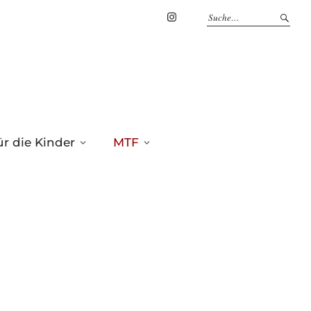
Marius
Theßenvitz
@
Instagram
r die Kinder
MTF