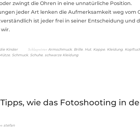
oder zwingt die Ohren in eine unnatürliche Position.
ngen jeder Art lenken die Aufmerksamkeit weg vom Ge
tverständlich ist jeder frei in seiner Entscheidung und 
wir.
Schlagwörter
,
,
,
,
,
die Kinder
Armschmuck
Brille
Hut
Kappe
Kleidung
Kopftuc
,
,
,
Mütze
Schmuck
Schuhe
schwarze Kleidung
 Tipps, wie das Fotoshooting in d
on
stefan