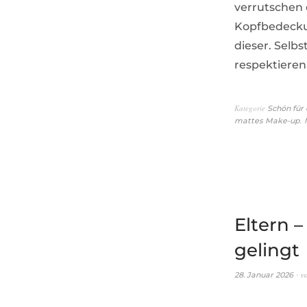
verrutschen 
Kopfbedecku
dieser. Selbs
respektieren 
Kategorie
Schön für 
,
mattes Make-up
Eltern –
gelingt
v
28. Januar 2026