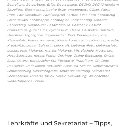
,
,
,
,
,
,
Bestellung
Bewerbung
Brille
Deutschland
DSGVO
DSGVO-konform
,
,
,
,
Einzelfoto
Eltern
entspiegelte Brille
entspiegelte Gläser
Fairer
,
,
,
,
,
,
,
Preis
Familienalbum
Familiengruß
Farben
Fest
Foto
Fotoabzug
,
,
,
,
,
Fotoauswahl
Fotomappe
Fotopapier
Fotoshooting
Garantie
,
,
,
,
,
Geburtstag
Geldbeutel
Gesamtschule
Geschenk
Gesicht
,
,
,
,
,
,
Grundschule
gute Laune
Gymnasium
Haare
Halskette
Halstuch
,
,
,
,
,
,
Headliner
Highlighter
Jugendlicher
Kind
Kindergarten
Kita
,
,
,
,
,
Klassenfoto
Klassenkamerad
Kleiderkombination
Kleidung
kreativ
,
,
,
,
,
,
Kreativität
Lehrer
Lehrerin
Lehrkraft
Lieblings-Foto
Lieblingsfoto
,
,
,
,
,
Lokalpresse
Make-up
mattes Make-up
Mittelschule
Muttertag
,
,
,
,
Nass-Schminke
nasses Puder
Ohrringe
Online-Bestellung
Online-
,
,
,
,
,
,
Shop
Ostern
persönlicher Stil
Postkarte
Praktikum
QR-Code
,
,
,
,
,
,
Realschule
Reflexionen
Retusche
Schmuck
Schuhe
Schülerausweis
,
,
,
,
Schülerzeitung
Schulfotografie
schwarze Kleidung
Sekretariat
,
,
,
,
,
,
Social-Media
Threads
TikTok
Verein
Verwaltung
Weihnachten
weiterführende Schule
Lehrkräfte und Sekretariat – Tipps,