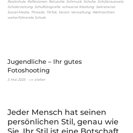
,
,
,
,
,
,
Realschule
Reflexionen
Retusche
Schmuck
Schuhe
Schülerausweis
,
,
,
,
Schülerzeitung
Schulfotografie
schwarze Kleidung
Sekretariat
,
,
,
,
,
,
Social-Media
Threads
TikTok
Verein
Verwaltung
Weihnachten
weiterführende Schule
Jugendliche – Ihr gutes
Fotoshooting
von
3. Mai 2025
stefan
Jeder Mensch hat seinen
persönlichen Stil, genau wie
Sie. Ihr Stil ist eine Botschaft