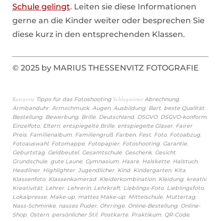
Schule gelingt
. Leiten sie diese Informationen
gerne an die Kinder weiter oder besprechen Sie
diese kurz in den entsprechenden Klassen.
© 2025 by MARIUS THESSENVITZ FOTOGRAFIE
Kategorie
Schlagwörter
,
Tipps für das Fotoshooting
Abrechnung
,
,
,
,
,
,
Armbanduhr
Armschmuck
Augen
Ausbildung
Bart
beste Qualität
,
,
,
,
,
,
Bestellung
Bewerbung
Brille
Deutschland
DSGVO
DSGVO-konform
,
,
,
,
Einzelfoto
Eltern
entspiegelte Brille
entspiegelte Gläser
Fairer
,
,
,
,
,
,
,
Preis
Familienalbum
Familiengruß
Farben
Fest
Foto
Fotoabzug
,
,
,
,
,
Fotoauswahl
Fotomappe
Fotopapier
Fotoshooting
Garantie
,
,
,
,
,
Geburtstag
Geldbeutel
Gesamtschule
Geschenk
Gesicht
,
,
,
,
,
,
Grundschule
gute Laune
Gymnasium
Haare
Halskette
Halstuch
,
,
,
,
,
,
Headliner
Highlighter
Jugendlicher
Kind
Kindergarten
Kita
,
,
,
,
,
Klassenfoto
Klassenkamerad
Kleiderkombination
Kleidung
kreativ
,
,
,
,
,
,
Kreativität
Lehrer
Lehrerin
Lehrkraft
Lieblings-Foto
Lieblingsfoto
,
,
,
,
,
Lokalpresse
Make-up
mattes Make-up
Mittelschule
Muttertag
,
,
,
,
Nass-Schminke
nasses Puder
Ohrringe
Online-Bestellung
Online-
,
,
,
,
,
,
Shop
Ostern
persönlicher Stil
Postkarte
Praktikum
QR-Code