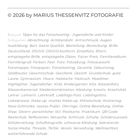
© 2026 by MARIUS THESSENVITZ FOTOGRAFIE
Kategorie
Tipps für das Fotoshooting - Jugendliche und Kinder
Schlagwörter
,
,
,
,
Abrechnung
Armbanduhr
Armschmuck
Augen
,
,
,
,
,
,
Ausbildung
Bart
beste Qualität
Bestellung
Bewerbung
Brille
,
,
,
,
,
Deutschland
DSGVO
DSGVO-konform
Einzelfoto
Eltern
,
,
,
,
entspiegelte Brille
entspiegelte Gläser
Fairer Preis
Familienalbum
,
,
,
,
,
,
Familiengruß
Farben
Fest
Foto
Fotoabzug
Fotoauswahl
,
,
,
,
,
Fotomappe
Fotopapier
Fotoshooting
Garantie
Geburtstag
,
,
,
,
,
Geldbeutel
Gesamtschule
Geschenk
Gesicht
Grundschule
gute
,
,
,
,
,
,
Laune
Gymnasium
Haare
Halskette
Halstuch
Headliner
,
,
,
,
,
,
Highlighter
Jugendlicher
Kind
Kindergarten
Kita
Klassenfoto
,
,
,
,
,
Klassenkamerad
Kleiderkombination
Kleidung
kreativ
Kreativität
,
,
,
,
,
Lehrer
Lehrerin
Lehrkraft
Lieblings-Foto
Lieblingsfoto
,
,
,
,
,
Lokalpresse
Make-up
mattes Make-up
Mittelschule
Muttertag
,
,
,
,
Nass-Schminke
nasses Puder
Ohrringe
Online-Bestellung
Online-
,
,
,
,
,
,
Shop
Ostern
persönlicher Stil
Postkarte
Praktikum
QR-Code
,
,
,
,
,
,
Realschule
Reflexionen
Retusche
Schmuck
Schuhe
Schülerausweis
,
,
,
,
Schülerzeitung
Schulfotografie
schwarze Kleidung
Sekretariat
,
,
,
,
,
,
Social-Media
Threads
TikTok
Verein
Verwaltung
Weihnachten
weiterführende Schule