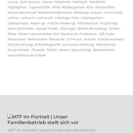
,
,
,
,
,
,
Laune
Gymnasium
Haare
Halskette
Halstuch
Headliner
,
,
,
,
,
,
Highlighter
Jugendlicher
Kind
Kindergarten
Kita
Klassenfoto
,
,
,
,
,
Klassenkamerad
Kleiderkombination
Kleidung
kreativ
Kreativität
,
,
,
,
,
Lehrer
Lehrerin
Lehrkraft
Lieblings-Foto
Lieblingsfoto
,
,
,
,
,
Lokalpresse
Make-up
mattes Make-up
Mittelschule
Muttertag
,
,
,
,
Nass-Schminke
nasses Puder
Ohrringe
Online-Bestellung
Online-
,
,
,
,
,
,
Shop
Ostern
persönlicher Stil
Postkarte
Praktikum
QR-Code
,
,
,
,
,
,
Realschule
Reflexionen
Retusche
Schmuck
Schuhe
Schülerausweis
,
,
,
,
Schülerzeitung
Schulfotografie
schwarze Kleidung
Sekretariat
,
,
,
,
,
,
Social-Media
Threads
TikTok
Verein
Verwaltung
Weihnachten
weiterführende Schule
MTF im Portrait | Unser Familienbetrieb stellt sich