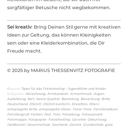
sorgfältiger Retusche nicht wegbekommen.
Sei kreativ
: Bring Deinen Stil gerne mit kreativen
Ideen zur Geltung, das können Kleinigkeiten
sein oder eine Kleiderkombination, die Dir
Freude macht.
© 2025 by MARIUS THESSENVITZ FOTOGRAFIE
Kategorie
Tipps für das Fotoshooting - Jugendliche und Kinder
Schlagwörter
,
,
,
,
Abrechnung
Armbanduhr
Armschmuck
Augen
,
,
,
,
,
,
Ausbildung
Bart
beste Qualität
Bestellung
Bewerbung
Brille
,
,
,
,
,
Deutschland
DSGVO
DSGVO-konform
Einzelfoto
Eltern
,
,
,
,
entspiegelte Brille
entspiegelte Gläser
Fairer Preis
Familienalbum
,
,
,
,
,
,
Familiengruß
Farben
Fest
Foto
Fotoabzug
Fotoauswahl
,
,
,
,
,
Fotomappe
Fotopapier
Fotoshooting
Garantie
Geburtstag
,
,
,
,
,
Geldbeutel
Gesamtschule
Geschenk
Gesicht
Grundschule
gute