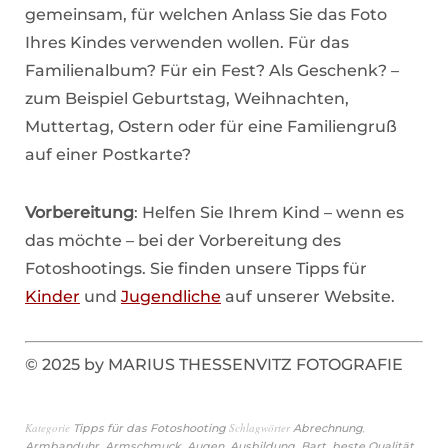
gemeinsam, für welchen Anlass Sie das Foto
Ihres Kindes verwenden wollen. Für das
Familienalbum? Für ein Fest? Als Geschenk? –
zum Beispiel Geburtstag, Weihnachten,
Muttertag, Ostern oder für eine Familiengruß
auf einer Postkarte?
Vorbereitung
: Helfen Sie Ihrem Kind – wenn es
das möchte – bei der Vorbereitung des
Fotoshootings. Sie finden unsere Tipps für
Kinder
und
Jugendliche
auf unserer Website.
© 2025 by MARIUS THESSENVITZ FOTOGRAFIE
Kategorie
Schlagwörter
,
Tipps für das Fotoshooting
Abrechnung
,
,
,
,
,
,
Armbanduhr
Armschmuck
Augen
Ausbildung
Bart
beste Qualität