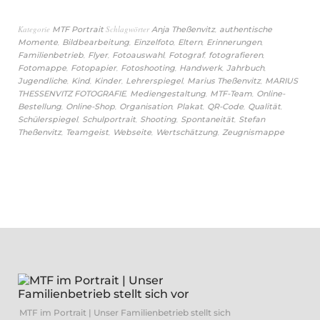
Kategorie
Schlagwörter
,
MTF Portrait
Anja Theßenvitz
authentische
,
,
,
,
,
Momente
Bildbearbeitung
Einzelfoto
Eltern
Erinnerungen
,
,
,
,
,
Familienbetrieb
Flyer
Fotoauswahl
Fotograf
fotografieren
,
,
,
,
,
Fotomappe
Fotopapier
Fotoshooting
Handwerk
Jahrbuch
,
,
,
,
,
Jugendliche
Kind
Kinder
Lehrerspiegel
Marius Theßenvitz
MARIUS
,
,
,
THESSENVITZ FOTOGRAFIE
Mediengestaltung
MTF-Team
Online-
,
,
,
,
,
,
Bestellung
Online-Shop
Organisation
Plakat
QR-Code
Qualität
,
,
,
,
Schülerspiegel
Schulportrait
Shooting
Spontaneität
Stefan
,
,
,
,
Theßenvitz
Teamgeist
Webseite
Wertschätzung
Zeugnismappe
MTF im Portrait | Unser Familienbetrieb stellt sich