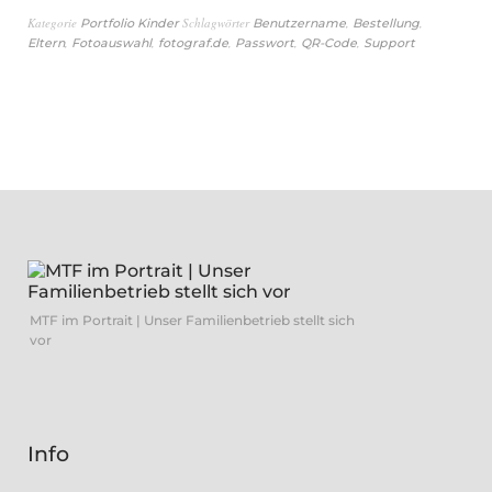
Kategorie
Schlagwörter
,
,
Portfolio Kinder
Benutzername
Bestellung
,
,
,
,
,
Eltern
Fotoauswahl
fotograf.de
Passwort
QR-Code
Support
MTF im Portrait | Unser Familienbetrieb stellt sich
vor
Info