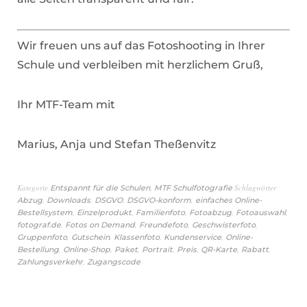
Wir freuen uns auf das Fotoshooting in Ihrer
Schule und verbleiben mit herzlichem Gruß,
Ihr MTF-Team mit
Marius, Anja und Stefan Theßenvitz
Kategorie
,
Schlagwörter
Entspannt für die Schulen
MTF Schulfotografie
,
,
,
,
Abzug
Downloads
DSGVO
DSGVO-konform
einfaches Online-
,
,
,
,
,
Bestellsystem
Einzelprodukt
Familienfoto
Fotoabzug
Fotoauswahl
,
,
,
,
fotograf.de
Fotos on Demand
Freundefoto
Geschwisterfoto
,
,
,
,
Gruppenfoto
Gutschein
Klassenfoto
Kundenservice
Online-
,
,
,
,
,
,
,
Bestellung
Online-Shop
Paket
Portrait
Preis
QR-Karte
Rabatt
,
Zahlungsverkehr
Zugangscode