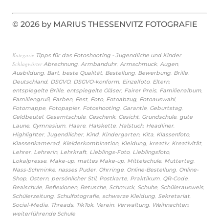
© 2026 by MARIUS THESSENVITZ FOTOGRAFIE
Kategorie
Tipps für das Fotoshooting - Jugendliche und Kinder
Schlagwörter
,
,
,
,
Abrechnung
Armbanduhr
Armschmuck
Augen
,
,
,
,
,
,
Ausbildung
Bart
beste Qualität
Bestellung
Bewerbung
Brille
,
,
,
,
,
Deutschland
DSGVO
DSGVO-konform
Einzelfoto
Eltern
,
,
,
,
entspiegelte Brille
entspiegelte Gläser
Fairer Preis
Familienalbum
,
,
,
,
,
,
Familiengruß
Farben
Fest
Foto
Fotoabzug
Fotoauswahl
,
,
,
,
,
Fotomappe
Fotopapier
Fotoshooting
Garantie
Geburtstag
,
,
,
,
,
Geldbeutel
Gesamtschule
Geschenk
Gesicht
Grundschule
gute
,
,
,
,
,
,
Laune
Gymnasium
Haare
Halskette
Halstuch
Headliner
,
,
,
,
,
,
Highlighter
Jugendlicher
Kind
Kindergarten
Kita
Klassenfoto
,
,
,
,
,
Klassenkamerad
Kleiderkombination
Kleidung
kreativ
Kreativität
,
,
,
,
,
Lehrer
Lehrerin
Lehrkraft
Lieblings-Foto
Lieblingsfoto
,
,
,
,
,
Lokalpresse
Make-up
mattes Make-up
Mittelschule
Muttertag
,
,
,
,
Nass-Schminke
nasses Puder
Ohrringe
Online-Bestellung
Online-
,
,
,
,
,
,
Shop
Ostern
persönlicher Stil
Postkarte
Praktikum
QR-Code
,
,
,
,
,
,
Realschule
Reflexionen
Retusche
Schmuck
Schuhe
Schülerausweis
,
,
,
,
Schülerzeitung
Schulfotografie
schwarze Kleidung
Sekretariat
,
,
,
,
,
,
Social-Media
Threads
TikTok
Verein
Verwaltung
Weihnachten
weiterführende Schule