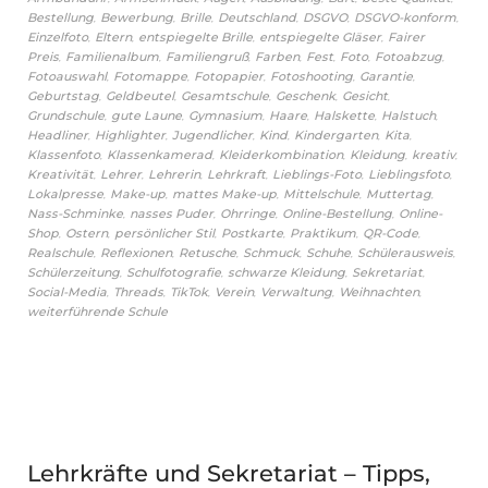
,
,
,
,
,
,
Bestellung
Bewerbung
Brille
Deutschland
DSGVO
DSGVO-konform
,
,
,
,
Einzelfoto
Eltern
entspiegelte Brille
entspiegelte Gläser
Fairer
,
,
,
,
,
,
,
Preis
Familienalbum
Familiengruß
Farben
Fest
Foto
Fotoabzug
,
,
,
,
,
Fotoauswahl
Fotomappe
Fotopapier
Fotoshooting
Garantie
,
,
,
,
,
Geburtstag
Geldbeutel
Gesamtschule
Geschenk
Gesicht
,
,
,
,
,
,
Grundschule
gute Laune
Gymnasium
Haare
Halskette
Halstuch
,
,
,
,
,
,
Headliner
Highlighter
Jugendlicher
Kind
Kindergarten
Kita
,
,
,
,
,
Klassenfoto
Klassenkamerad
Kleiderkombination
Kleidung
kreativ
,
,
,
,
,
,
Kreativität
Lehrer
Lehrerin
Lehrkraft
Lieblings-Foto
Lieblingsfoto
,
,
,
,
,
Lokalpresse
Make-up
mattes Make-up
Mittelschule
Muttertag
,
,
,
,
Nass-Schminke
nasses Puder
Ohrringe
Online-Bestellung
Online-
,
,
,
,
,
,
Shop
Ostern
persönlicher Stil
Postkarte
Praktikum
QR-Code
,
,
,
,
,
,
Realschule
Reflexionen
Retusche
Schmuck
Schuhe
Schülerausweis
,
,
,
,
Schülerzeitung
Schulfotografie
schwarze Kleidung
Sekretariat
,
,
,
,
,
,
Social-Media
Threads
TikTok
Verein
Verwaltung
Weihnachten
weiterführende Schule
Lehrkräfte und Sekretariat – Tipps,