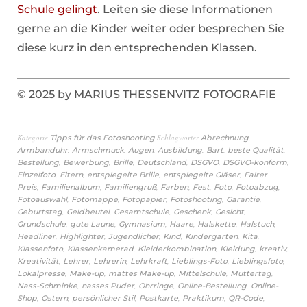
Schule gelingt
. Leiten sie diese Informationen
gerne an die Kinder weiter oder besprechen Sie
diese kurz in den entsprechenden Klassen.
© 2025 by MARIUS THESSENVITZ FOTOGRAFIE
Kategorie
Schlagwörter
,
Tipps für das Fotoshooting
Abrechnung
,
,
,
,
,
,
Armbanduhr
Armschmuck
Augen
Ausbildung
Bart
beste Qualität
,
,
,
,
,
,
Bestellung
Bewerbung
Brille
Deutschland
DSGVO
DSGVO-konform
,
,
,
,
Einzelfoto
Eltern
entspiegelte Brille
entspiegelte Gläser
Fairer
,
,
,
,
,
,
,
Preis
Familienalbum
Familiengruß
Farben
Fest
Foto
Fotoabzug
,
,
,
,
,
Fotoauswahl
Fotomappe
Fotopapier
Fotoshooting
Garantie
,
,
,
,
,
Geburtstag
Geldbeutel
Gesamtschule
Geschenk
Gesicht
,
,
,
,
,
,
Grundschule
gute Laune
Gymnasium
Haare
Halskette
Halstuch
,
,
,
,
,
,
Headliner
Highlighter
Jugendlicher
Kind
Kindergarten
Kita
,
,
,
,
,
Klassenfoto
Klassenkamerad
Kleiderkombination
Kleidung
kreativ
,
,
,
,
,
,
Kreativität
Lehrer
Lehrerin
Lehrkraft
Lieblings-Foto
Lieblingsfoto
,
,
,
,
,
Lokalpresse
Make-up
mattes Make-up
Mittelschule
Muttertag
,
,
,
,
Nass-Schminke
nasses Puder
Ohrringe
Online-Bestellung
Online-
,
,
,
,
,
,
Shop
Ostern
persönlicher Stil
Postkarte
Praktikum
QR-Code