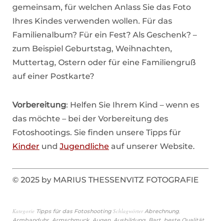
gemeinsam, für welchen Anlass Sie das Foto
Ihres Kindes verwenden wollen. Für das
Familienalbum? Für ein Fest? Als Geschenk? –
zum Beispiel Geburtstag, Weihnachten,
Muttertag, Ostern oder für eine Familiengruß
auf einer Postkarte?
Vorbereitung
: Helfen Sie Ihrem Kind – wenn es
das möchte – bei der Vorbereitung des
Fotoshootings. Sie finden unsere Tipps für
Kinder
und
Jugendliche
auf unserer Website.
© 2025 by MARIUS THESSENVITZ FOTOGRAFIE
Kategorie
Schlagwörter
,
Tipps für das Fotoshooting
Abrechnung
,
,
,
,
,
,
Armbanduhr
Armschmuck
Augen
Ausbildung
Bart
beste Qualität