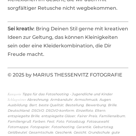
sorgfältiger Retusche nicht wegbekommen.
Sei kreativ
: Bring Deinen Stil gerne mit kreativen
Ideen zur Geltung, das können Kleinigkeiten
sein oder eine Kleiderkombination, die Dir
Freude macht.
© 2025 by MARIUS THESSENVITZ FOTOGRAFIE
Kategorie
Tipps für das Fotoshooting - Jugendliche und Kinder
Schlagwörter
,
,
,
,
Abrechnung
Armbanduhr
Armschmuck
Augen
,
,
,
,
,
,
Ausbildung
Bart
beste Qualität
Bestellung
Bewerbung
Brille
,
,
,
,
,
Deutschland
DSGVO
DSGVO-konform
Einzelfoto
Eltern
,
,
,
,
entspiegelte Brille
entspiegelte Gläser
Fairer Preis
Familienalbum
,
,
,
,
,
,
Familiengruß
Farben
Fest
Foto
Fotoabzug
Fotoauswahl
,
,
,
,
,
Fotomappe
Fotopapier
Fotoshooting
Garantie
Geburtstag
,
,
,
,
,
Geldbeutel
Gesamtschule
Geschenk
Gesicht
Grundschule
gute