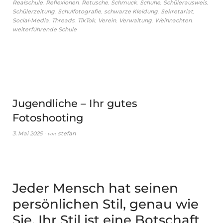
,
,
,
,
,
,
Realschule
Reflexionen
Retusche
Schmuck
Schuhe
Schülerausweis
,
,
,
,
Schülerzeitung
Schulfotografie
schwarze Kleidung
Sekretariat
,
,
,
,
,
,
Social-Media
Threads
TikTok
Verein
Verwaltung
Weihnachten
weiterführende Schule
Jugendliche – Ihr gutes
Fotoshooting
von
3. Mai 2025
stefan
Jeder Mensch hat seinen
persönlichen Stil, genau wie
Sie. Ihr Stil ist eine Botschaft