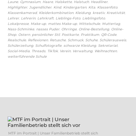
,
,
,
,
,
,
Laune
Gymnasium
Haare
Halskette
Halstuch
Headliner
,
,
,
,
,
,
Highlighter
Jugendlicher
Kind
Kindergarten
Kita
Klassenfoto
,
,
,
,
,
Klassenkamerad
Kleiderkombination
Kleidung
kreativ
Kreativität
,
,
,
,
,
Lehrer
Lehrerin
Lehrkraft
Lieblings-Foto
Lieblingsfoto
,
,
,
,
,
Lokalpresse
Make-up
mattes Make-up
Mittelschule
Muttertag
,
,
,
,
Nass-Schminke
nasses Puder
Ohrringe
Online-Bestellung
Online-
,
,
,
,
,
,
Shop
Ostern
persönlicher Stil
Postkarte
Praktikum
QR-Code
,
,
,
,
,
,
Realschule
Reflexionen
Retusche
Schmuck
Schuhe
Schülerausweis
,
,
,
,
Schülerzeitung
Schulfotografie
schwarze Kleidung
Sekretariat
,
,
,
,
,
,
Social-Media
Threads
TikTok
Verein
Verwaltung
Weihnachten
weiterführende Schule
MTF im Portrait | Unser Familienbetrieb stellt sich