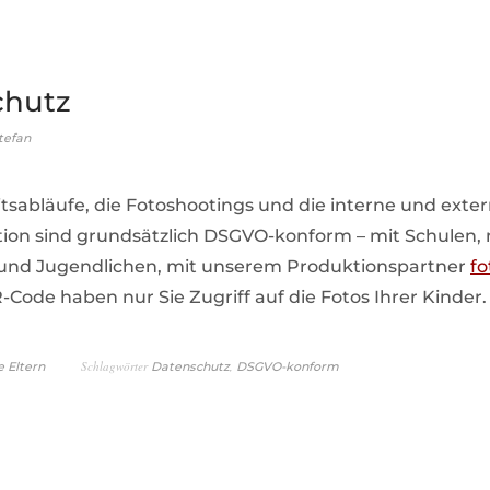
chutz
tefan
tsabläufe, die Fotoshootings und die interne und exte
n sind grundsätzlich DSGVO-konform – mit Schulen, m
 und Jugendlichen, mit unserem Produktionspartner
fo
-Code haben nur Sie Zugriff auf die Fotos Ihrer Kinder.
Schlagwörter
,
e Eltern
Datenschutz
DSGVO-konform