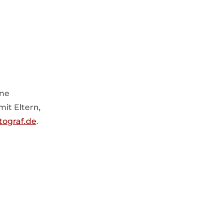
rne
it Eltern,
tograf.de
.