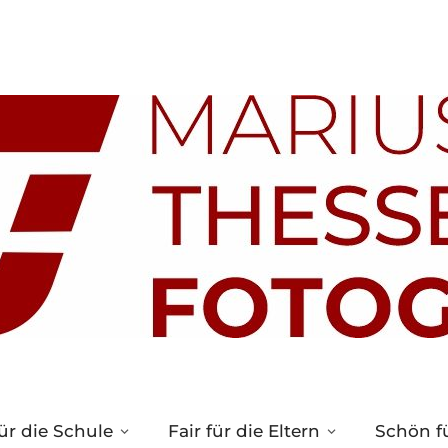
ür die Schule
Fair für die Eltern
Schön fü