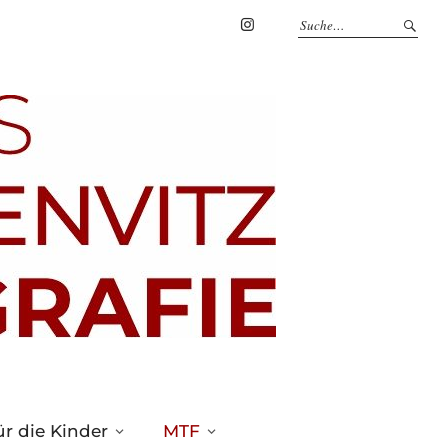
Marius
Theßenvitz
@
Instagram
r die Kinder
MTF