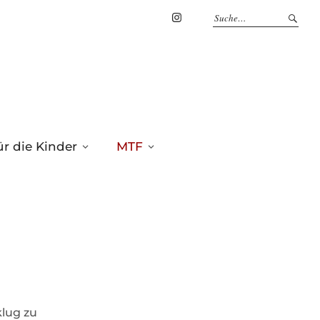
Marius
Theßenvitz
@
Instagram
r die Kinder
MTF
klug zu