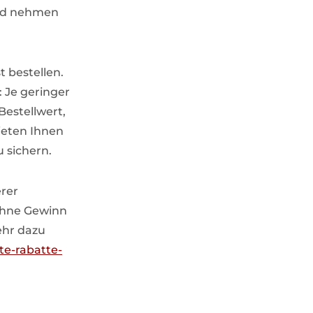
und nehmen
t bestellen.
: Je geringer
Bestellwert,
bieten Ihnen
u sichern.
erer
ohne Gewinn
ehr dazu
te-rabatte-