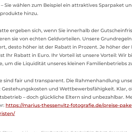
– Sie wählen zum Beispiel ein attraktives Sparpaket 
lprodukte hinzu.
tte ergeben sich, wenn Sie innerhalb der Gutscheinfris
ieren sie von echten Geldvorteilen. Unsere Grundregeln
rt, desto höher ist der Rabatt in Prozent. Je höher der 
st Ihr Rabatt in Euro. Ihr Vorteil ist unsere Vorteil: Wir 
e, um die Liquidität unseres kleinen Familienbetriebs z
e sind fair und transparent. Die Rahmenhandlung uns
: Gestehungskosten und Wettbewerbsfähigkeit. Klar, 
tsbetrieb – doch glückliche Eltern sind unbezahlbar. M
er:
https://marius-thessenvitz-fotografie.de/preise-pake
risten/