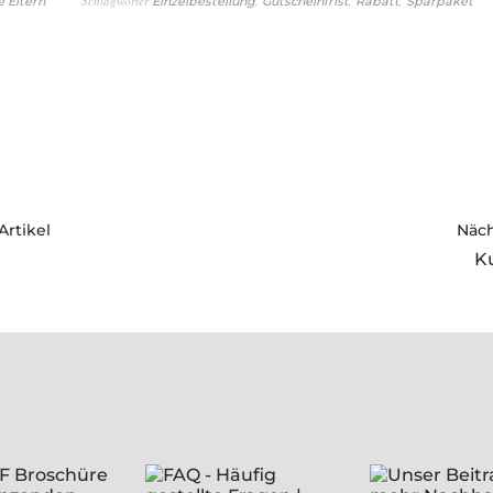
Schlagwörter
,
,
,
e Eltern
Einzelbestellung
Gutscheinfrist
Rabatt
Sparpaket
Artikel
Näch
K