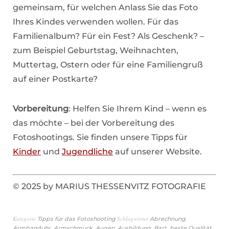
gemeinsam, für welchen Anlass Sie das Foto
Ihres Kindes verwenden wollen. Für das
Familienalbum? Für ein Fest? Als Geschenk? –
zum Beispiel Geburtstag, Weihnachten,
Muttertag, Ostern oder für eine Familiengruß
auf einer Postkarte?
Vorbereitung
: Helfen Sie Ihrem Kind – wenn es
das möchte – bei der Vorbereitung des
Fotoshootings. Sie finden unsere Tipps für
Kinder
und
Jugendliche
auf unserer Website.
© 2025 by MARIUS THESSENVITZ FOTOGRAFIE
Kategorie
Schlagwörter
,
Tipps für das Fotoshooting
Abrechnung
,
,
,
,
,
,
Armbanduhr
Armschmuck
Augen
Ausbildung
Bart
beste Qualität