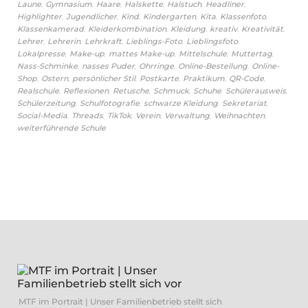
,
,
,
,
,
,
Laune
Gymnasium
Haare
Halskette
Halstuch
Headliner
,
,
,
,
,
,
Highlighter
Jugendlicher
Kind
Kindergarten
Kita
Klassenfoto
,
,
,
,
,
Klassenkamerad
Kleiderkombination
Kleidung
kreativ
Kreativität
,
,
,
,
,
Lehrer
Lehrerin
Lehrkraft
Lieblings-Foto
Lieblingsfoto
,
,
,
,
,
Lokalpresse
Make-up
mattes Make-up
Mittelschule
Muttertag
,
,
,
,
Nass-Schminke
nasses Puder
Ohrringe
Online-Bestellung
Online-
,
,
,
,
,
,
Shop
Ostern
persönlicher Stil
Postkarte
Praktikum
QR-Code
,
,
,
,
,
,
Realschule
Reflexionen
Retusche
Schmuck
Schuhe
Schülerausweis
,
,
,
,
Schülerzeitung
Schulfotografie
schwarze Kleidung
Sekretariat
,
,
,
,
,
,
Social-Media
Threads
TikTok
Verein
Verwaltung
Weihnachten
weiterführende Schule
MTF im Portrait | Unser Familienbetrieb stellt sich