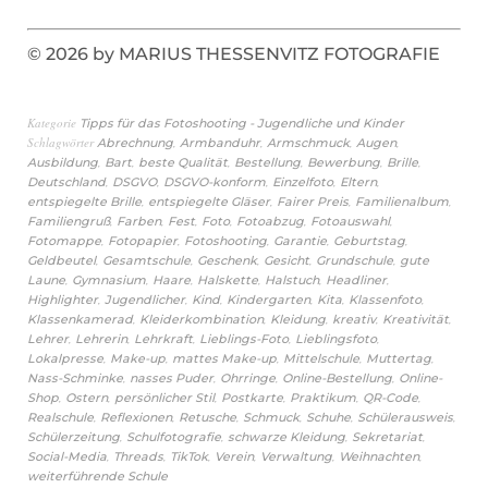
© 2026 by MARIUS THESSENVITZ FOTOGRAFIE
Kategorie
Tipps für das Fotoshooting - Jugendliche und Kinder
Schlagwörter
,
,
,
,
Abrechnung
Armbanduhr
Armschmuck
Augen
,
,
,
,
,
,
Ausbildung
Bart
beste Qualität
Bestellung
Bewerbung
Brille
,
,
,
,
,
Deutschland
DSGVO
DSGVO-konform
Einzelfoto
Eltern
,
,
,
,
entspiegelte Brille
entspiegelte Gläser
Fairer Preis
Familienalbum
,
,
,
,
,
,
Familiengruß
Farben
Fest
Foto
Fotoabzug
Fotoauswahl
,
,
,
,
,
Fotomappe
Fotopapier
Fotoshooting
Garantie
Geburtstag
,
,
,
,
,
Geldbeutel
Gesamtschule
Geschenk
Gesicht
Grundschule
gute
,
,
,
,
,
,
Laune
Gymnasium
Haare
Halskette
Halstuch
Headliner
,
,
,
,
,
,
Highlighter
Jugendlicher
Kind
Kindergarten
Kita
Klassenfoto
,
,
,
,
,
Klassenkamerad
Kleiderkombination
Kleidung
kreativ
Kreativität
,
,
,
,
,
Lehrer
Lehrerin
Lehrkraft
Lieblings-Foto
Lieblingsfoto
,
,
,
,
,
Lokalpresse
Make-up
mattes Make-up
Mittelschule
Muttertag
,
,
,
,
Nass-Schminke
nasses Puder
Ohrringe
Online-Bestellung
Online-
,
,
,
,
,
,
Shop
Ostern
persönlicher Stil
Postkarte
Praktikum
QR-Code
,
,
,
,
,
,
Realschule
Reflexionen
Retusche
Schmuck
Schuhe
Schülerausweis
,
,
,
,
Schülerzeitung
Schulfotografie
schwarze Kleidung
Sekretariat
,
,
,
,
,
,
Social-Media
Threads
TikTok
Verein
Verwaltung
Weihnachten
weiterführende Schule