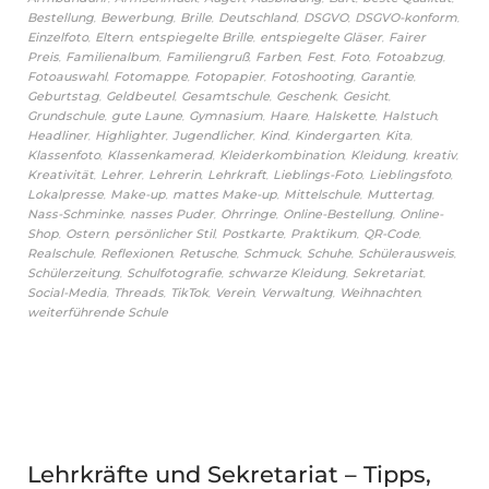
,
,
,
,
,
,
Bestellung
Bewerbung
Brille
Deutschland
DSGVO
DSGVO-konform
,
,
,
,
Einzelfoto
Eltern
entspiegelte Brille
entspiegelte Gläser
Fairer
,
,
,
,
,
,
,
Preis
Familienalbum
Familiengruß
Farben
Fest
Foto
Fotoabzug
,
,
,
,
,
Fotoauswahl
Fotomappe
Fotopapier
Fotoshooting
Garantie
,
,
,
,
,
Geburtstag
Geldbeutel
Gesamtschule
Geschenk
Gesicht
,
,
,
,
,
,
Grundschule
gute Laune
Gymnasium
Haare
Halskette
Halstuch
,
,
,
,
,
,
Headliner
Highlighter
Jugendlicher
Kind
Kindergarten
Kita
,
,
,
,
,
Klassenfoto
Klassenkamerad
Kleiderkombination
Kleidung
kreativ
,
,
,
,
,
,
Kreativität
Lehrer
Lehrerin
Lehrkraft
Lieblings-Foto
Lieblingsfoto
,
,
,
,
,
Lokalpresse
Make-up
mattes Make-up
Mittelschule
Muttertag
,
,
,
,
Nass-Schminke
nasses Puder
Ohrringe
Online-Bestellung
Online-
,
,
,
,
,
,
Shop
Ostern
persönlicher Stil
Postkarte
Praktikum
QR-Code
,
,
,
,
,
,
Realschule
Reflexionen
Retusche
Schmuck
Schuhe
Schülerausweis
,
,
,
,
Schülerzeitung
Schulfotografie
schwarze Kleidung
Sekretariat
,
,
,
,
,
,
Social-Media
Threads
TikTok
Verein
Verwaltung
Weihnachten
weiterführende Schule
Lehrkräfte und Sekretariat – Tipps,