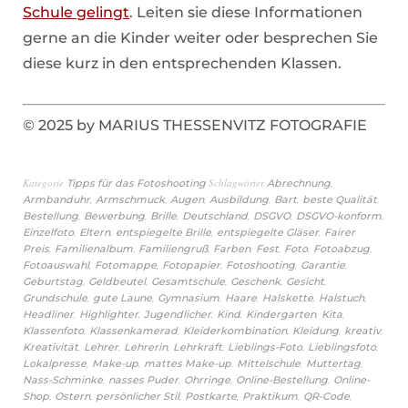
Schule gelingt
. Leiten sie diese Informationen
gerne an die Kinder weiter oder besprechen Sie
diese kurz in den entsprechenden Klassen.
© 2025 by MARIUS THESSENVITZ FOTOGRAFIE
Kategorie
Schlagwörter
,
Tipps für das Fotoshooting
Abrechnung
,
,
,
,
,
,
Armbanduhr
Armschmuck
Augen
Ausbildung
Bart
beste Qualität
,
,
,
,
,
,
Bestellung
Bewerbung
Brille
Deutschland
DSGVO
DSGVO-konform
,
,
,
,
Einzelfoto
Eltern
entspiegelte Brille
entspiegelte Gläser
Fairer
,
,
,
,
,
,
,
Preis
Familienalbum
Familiengruß
Farben
Fest
Foto
Fotoabzug
,
,
,
,
,
Fotoauswahl
Fotomappe
Fotopapier
Fotoshooting
Garantie
,
,
,
,
,
Geburtstag
Geldbeutel
Gesamtschule
Geschenk
Gesicht
,
,
,
,
,
,
Grundschule
gute Laune
Gymnasium
Haare
Halskette
Halstuch
,
,
,
,
,
,
Headliner
Highlighter
Jugendlicher
Kind
Kindergarten
Kita
,
,
,
,
,
Klassenfoto
Klassenkamerad
Kleiderkombination
Kleidung
kreativ
,
,
,
,
,
,
Kreativität
Lehrer
Lehrerin
Lehrkraft
Lieblings-Foto
Lieblingsfoto
,
,
,
,
,
Lokalpresse
Make-up
mattes Make-up
Mittelschule
Muttertag
,
,
,
,
Nass-Schminke
nasses Puder
Ohrringe
Online-Bestellung
Online-
,
,
,
,
,
,
Shop
Ostern
persönlicher Stil
Postkarte
Praktikum
QR-Code