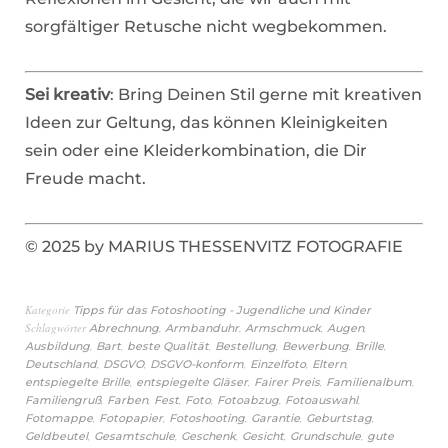
sorgfältiger Retusche nicht wegbekommen.
Sei kreativ
: Bring Deinen Stil gerne mit kreativen
Ideen zur Geltung, das können Kleinigkeiten
sein oder eine Kleiderkombination, die Dir
Freude macht.
© 2025 by MARIUS THESSENVITZ FOTOGRAFIE
Kategorie
Tipps für das Fotoshooting - Jugendliche und Kinder
Schlagwörter
,
,
,
,
Abrechnung
Armbanduhr
Armschmuck
Augen
,
,
,
,
,
,
Ausbildung
Bart
beste Qualität
Bestellung
Bewerbung
Brille
,
,
,
,
,
Deutschland
DSGVO
DSGVO-konform
Einzelfoto
Eltern
,
,
,
,
entspiegelte Brille
entspiegelte Gläser
Fairer Preis
Familienalbum
,
,
,
,
,
,
Familiengruß
Farben
Fest
Foto
Fotoabzug
Fotoauswahl
,
,
,
,
,
Fotomappe
Fotopapier
Fotoshooting
Garantie
Geburtstag
,
,
,
,
,
Geldbeutel
Gesamtschule
Geschenk
Gesicht
Grundschule
gute