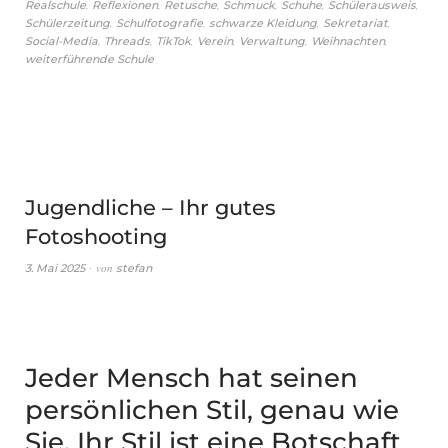
,
,
,
,
,
,
Realschule
Reflexionen
Retusche
Schmuck
Schuhe
Schülerausweis
,
,
,
,
Schülerzeitung
Schulfotografie
schwarze Kleidung
Sekretariat
,
,
,
,
,
,
Social-Media
Threads
TikTok
Verein
Verwaltung
Weihnachten
weiterführende Schule
Jugendliche – Ihr gutes
Fotoshooting
von
3. Mai 2025
stefan
Jeder Mensch hat seinen
persönlichen Stil, genau wie
Sie. Ihr Stil ist eine Botschaft