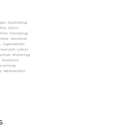
,
,
gen
Ausbildung
,
,
foto
Eltern
,
,
Foto
Fotoabzug
,
,
chule
Geschenk
,
,
r
Jugendlicher
,
,
reativität
Lehrer
,
,
schule
Muttertag
,
,
Postkarte
,
erzeitung
,
,
g
Weihnachten
s