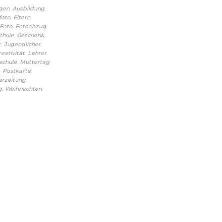
,
,
gen
Ausbildung
,
,
foto
Eltern
,
,
Foto
Fotoabzug
,
,
chule
Geschenk
,
,
r
Jugendlicher
,
,
reativität
Lehrer
,
,
schule
Muttertag
,
,
Postkarte
,
erzeitung
,
,
g
Weihnachten