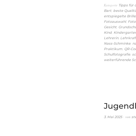
Kategorie
Tipps für
,
Bart
beste Qualit
entspiegelte Brille
,
Fotoauswahl
Fot
,
Gesicht
Grundsch
,
Kind
Kindergarte
,
Lehrerin
Lehrkraf
,
Nass-Schminke
n
,
Praktikum
QR-Co
,
Schulfotografie
sc
weiterführende Sc
Jugendl
von
3. Mai 2025
st