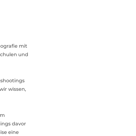
ografie mit
schulen und
oshootings
wir wissen,
im
ings davor
ise eine