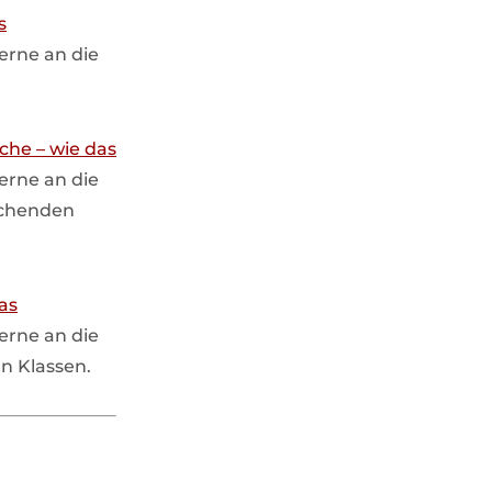
s
gerne an die
iche – wie das
gerne an die
echenden
das
gerne an die
n Klassen.