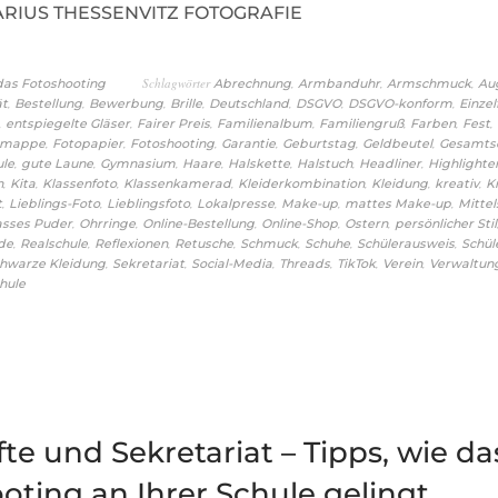
MARIUS THESSENVITZ FOTOGRAFIE
Schlagwörter
,
,
,
 das Fotoshooting
Abrechnung
Armbanduhr
Armschmuck
Au
,
,
,
,
,
,
,
ät
Bestellung
Bewerbung
Brille
Deutschland
DSGVO
DSGVO-konform
Einzel
,
,
,
,
,
,
,
entspiegelte Gläser
Fairer Preis
Familienalbum
Familiengruß
Farben
Fest
,
,
,
,
,
,
omappe
Fotopapier
Fotoshooting
Garantie
Geburtstag
Geldbeutel
Gesamts
,
,
,
,
,
,
,
ule
gute Laune
Gymnasium
Haare
Halskette
Halstuch
Headliner
Highlighte
,
,
,
,
,
,
,
n
Kita
Klassenfoto
Klassenkamerad
Kleiderkombination
Kleidung
kreativ
K
,
,
,
,
,
,
t
Lieblings-Foto
Lieblingsfoto
Lokalpresse
Make-up
mattes Make-up
Mittel
,
,
,
,
,
asses Puder
Ohrringe
Online-Bestellung
Online-Shop
Ostern
persönlicher Stil
,
,
,
,
,
,
,
de
Realschule
Reflexionen
Retusche
Schmuck
Schuhe
Schülerausweis
Schül
,
,
,
,
,
,
hwarze Kleidung
Sekretariat
Social-Media
Threads
TikTok
Verein
Verwaltun
hule
te und Sekretariat – Tipps, wie da
oting an Ihrer Schule gelingt