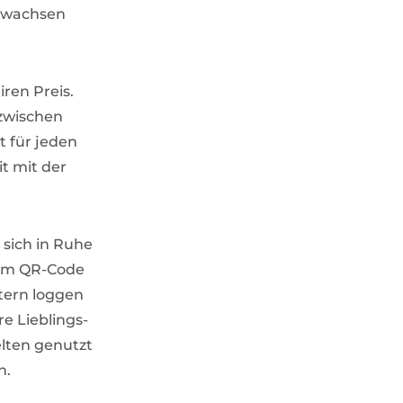
e wachsen
iren Preis.
 zwischen
t für jeden
t mit der
 sich in Ruhe
 dem QR-Code
tern loggen
e Lieblings-
elten genutzt
n.