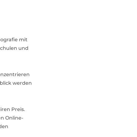
ografie mit
schulen und
onzentrieren
nblick werden
iren Preis.
en Online-
eden