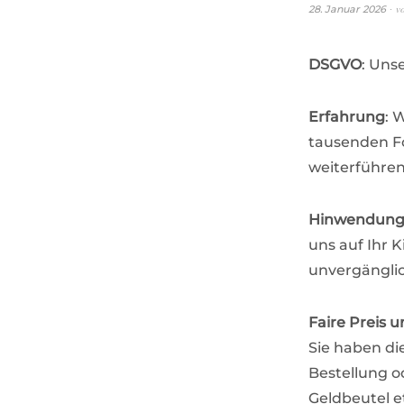
v
28. Januar 2026
DSGVO
: Uns
Erfahrung
: 
tausenden Fo
weiterführen
Hinwendun
uns auf Ihr 
unvergängli
Faire Preis u
Sie haben di
Bestellung o
Geldbeutel e