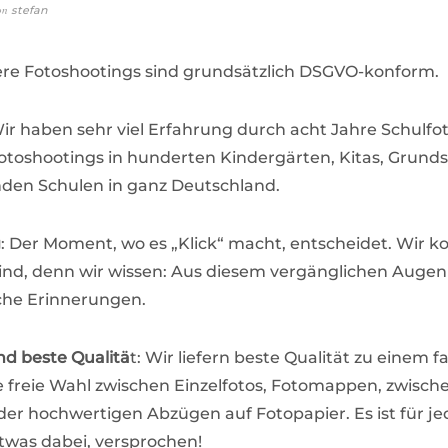
on
stefan
ere Fotoshootings sind grundsätzlich DSGVO-konform.
Wir haben sehr viel Erfahrung durch acht Jahre Schulfot
toshootings in hunderten Kindergärten, Kitas, Grund
den Schulen in ganz Deutschland.
g
: Der Moment, wo es „Klick“ macht, entscheidet. Wir k
Kind, denn wir wissen: Aus diesem vergänglichen Auge
che Erinnerungen.
nd beste Qualitä
t: Wir liefern beste Qualität zu einem fa
e freie Wahl zwischen Einzelfotos, Fotomappen, zwisch
der hochwertigen Abzügen auf Fotopapier. Es ist für j
twas dabei, versprochen!