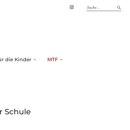
Marius
Theßenvitz
@
Instagram
r die Kinder
MTF
er Schule