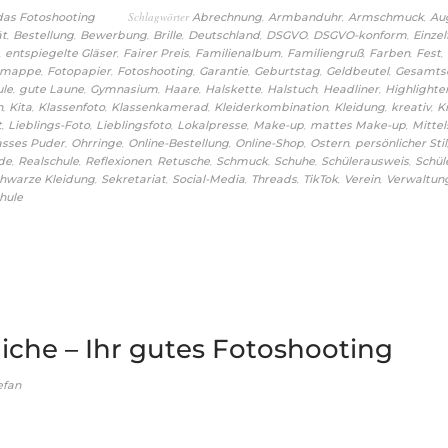
Schlagwörter
,
,
,
 das Fotoshooting
Abrechnung
Armbanduhr
Armschmuck
Au
,
,
,
,
,
,
,
ät
Bestellung
Bewerbung
Brille
Deutschland
DSGVO
DSGVO-konform
Einzel
,
,
,
,
,
,
,
entspiegelte Gläser
Fairer Preis
Familienalbum
Familiengruß
Farben
Fest
,
,
,
,
,
,
omappe
Fotopapier
Fotoshooting
Garantie
Geburtstag
Geldbeutel
Gesamts
,
,
,
,
,
,
,
ule
gute Laune
Gymnasium
Haare
Halskette
Halstuch
Headliner
Highlighte
,
,
,
,
,
,
,
n
Kita
Klassenfoto
Klassenkamerad
Kleiderkombination
Kleidung
kreativ
K
,
,
,
,
,
,
t
Lieblings-Foto
Lieblingsfoto
Lokalpresse
Make-up
mattes Make-up
Mittel
,
,
,
,
,
asses Puder
Ohrringe
Online-Bestellung
Online-Shop
Ostern
persönlicher Stil
,
,
,
,
,
,
,
de
Realschule
Reflexionen
Retusche
Schmuck
Schuhe
Schülerausweis
Schül
,
,
,
,
,
,
hwarze Kleidung
Sekretariat
Social-Media
Threads
TikTok
Verein
Verwaltun
hule
iche – Ihr gutes Fotoshooting
efan