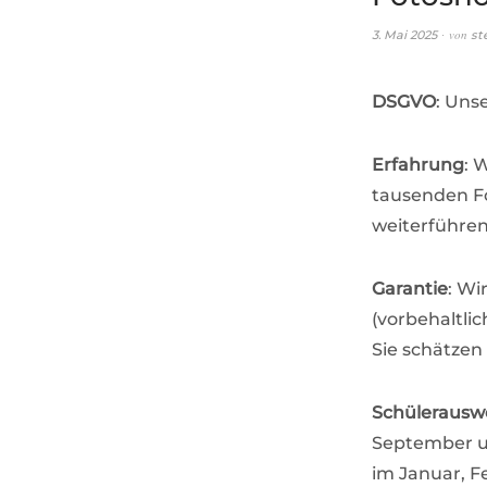
von
3. Mai 2025
st
DSGVO
: Uns
Erfahrung
: 
tausenden Fo
weiterführen
Garantie
: Wi
(vorbehaltlic
Sie schätzen
Schülerauswe
September un
im Januar, F