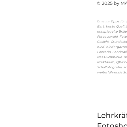
© 2025 by 
Kategorie
Tipps für
,
Bart
beste Qualit
entspiegelte Brille
,
Fotoauswahl
Fot
,
Gesicht
Grundsch
,
Kind
Kindergarte
,
Lehrerin
Lehrkraf
,
Nass-Schminke
n
,
Praktikum
QR-Co
,
Schulfotografie
sc
weiterführende Sc
Lehrkräf
Fotosho