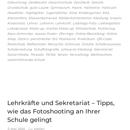
,
,
,
,
,
Geburtstag
Geldbeutel
Gesamtschule
Geschenk
Gesicht
,
,
,
,
,
,
Grundschule
gute Laune
Gymnasium
Haare
Halskette
Halstuch
,
,
,
,
,
,
Headliner
Highlighter
Jugendlicher
Kind
Kindergarten
Kita
,
,
,
,
,
Klassenfoto
Klassenkamerad
Kleiderkombination
Kleidung
kreativ
,
,
,
,
,
,
Kreativität
Lehrer
Lehrerin
Lehrkraft
Lieblings-Foto
Lieblingsfoto
,
,
,
,
,
Lokalpresse
Make-up
mattes Make-up
Mittelschule
Muttertag
,
,
,
,
Nass-Schminke
nasses Puder
Ohrringe
Online-Bestellung
Online-
,
,
,
,
,
,
Shop
Ostern
persönlicher Stil
Postkarte
Praktikum
QR-Code
,
,
,
,
,
,
Realschule
Reflexionen
Retusche
Schmuck
Schuhe
Schülerausweis
,
,
,
,
Schülerzeitung
Schulfotografie
schwarze Kleidung
Sekretariat
,
,
,
,
,
,
Social-Media
Threads
TikTok
Verein
Verwaltung
Weihnachten
weiterführende Schule
Lehrkräfte und Sekretariat – Tipps,
wie das Fotoshooting an Ihrer
Schule gelingt
von
3. Mai 2025
stefan