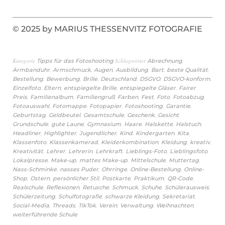
© 2025 by MARIUS THESSENVITZ FOTOGRAFIE
Kategorie
Schlagwörter
,
Tipps für das Fotoshooting
Abrechnung
,
,
,
,
,
,
Armbanduhr
Armschmuck
Augen
Ausbildung
Bart
beste Qualität
,
,
,
,
,
,
Bestellung
Bewerbung
Brille
Deutschland
DSGVO
DSGVO-konform
,
,
,
,
Einzelfoto
Eltern
entspiegelte Brille
entspiegelte Gläser
Fairer
,
,
,
,
,
,
,
Preis
Familienalbum
Familiengruß
Farben
Fest
Foto
Fotoabzug
,
,
,
,
,
Fotoauswahl
Fotomappe
Fotopapier
Fotoshooting
Garantie
,
,
,
,
,
Geburtstag
Geldbeutel
Gesamtschule
Geschenk
Gesicht
,
,
,
,
,
,
Grundschule
gute Laune
Gymnasium
Haare
Halskette
Halstuch
,
,
,
,
,
,
Headliner
Highlighter
Jugendlicher
Kind
Kindergarten
Kita
,
,
,
,
,
Klassenfoto
Klassenkamerad
Kleiderkombination
Kleidung
kreativ
,
,
,
,
,
,
Kreativität
Lehrer
Lehrerin
Lehrkraft
Lieblings-Foto
Lieblingsfoto
,
,
,
,
,
Lokalpresse
Make-up
mattes Make-up
Mittelschule
Muttertag
,
,
,
,
Nass-Schminke
nasses Puder
Ohrringe
Online-Bestellung
Online-
,
,
,
,
,
,
Shop
Ostern
persönlicher Stil
Postkarte
Praktikum
QR-Code
,
,
,
,
,
,
Realschule
Reflexionen
Retusche
Schmuck
Schuhe
Schülerausweis
,
,
,
,
Schülerzeitung
Schulfotografie
schwarze Kleidung
Sekretariat
,
,
,
,
,
,
Social-Media
Threads
TikTok
Verein
Verwaltung
Weihnachten
weiterführende Schule