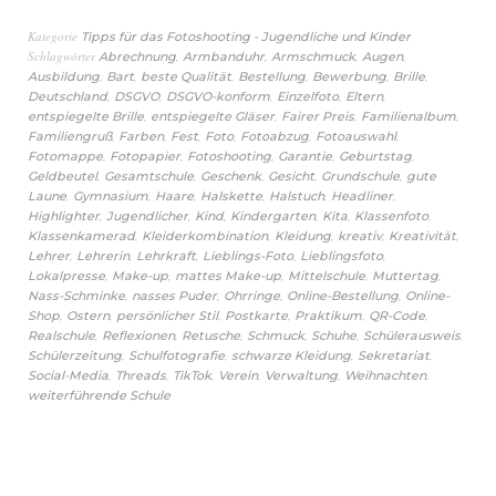
Kategorie
Tipps für das Fotoshooting - Jugendliche und Kinder
Schlagwörter
,
,
,
,
Abrechnung
Armbanduhr
Armschmuck
Augen
,
,
,
,
,
,
Ausbildung
Bart
beste Qualität
Bestellung
Bewerbung
Brille
,
,
,
,
,
Deutschland
DSGVO
DSGVO-konform
Einzelfoto
Eltern
,
,
,
,
entspiegelte Brille
entspiegelte Gläser
Fairer Preis
Familienalbum
,
,
,
,
,
,
Familiengruß
Farben
Fest
Foto
Fotoabzug
Fotoauswahl
,
,
,
,
,
Fotomappe
Fotopapier
Fotoshooting
Garantie
Geburtstag
,
,
,
,
,
Geldbeutel
Gesamtschule
Geschenk
Gesicht
Grundschule
gute
,
,
,
,
,
,
Laune
Gymnasium
Haare
Halskette
Halstuch
Headliner
,
,
,
,
,
,
Highlighter
Jugendlicher
Kind
Kindergarten
Kita
Klassenfoto
,
,
,
,
,
Klassenkamerad
Kleiderkombination
Kleidung
kreativ
Kreativität
,
,
,
,
,
Lehrer
Lehrerin
Lehrkraft
Lieblings-Foto
Lieblingsfoto
,
,
,
,
,
Lokalpresse
Make-up
mattes Make-up
Mittelschule
Muttertag
,
,
,
,
Nass-Schminke
nasses Puder
Ohrringe
Online-Bestellung
Online-
,
,
,
,
,
,
Shop
Ostern
persönlicher Stil
Postkarte
Praktikum
QR-Code
,
,
,
,
,
,
Realschule
Reflexionen
Retusche
Schmuck
Schuhe
Schülerausweis
,
,
,
,
Schülerzeitung
Schulfotografie
schwarze Kleidung
Sekretariat
,
,
,
,
,
,
Social-Media
Threads
TikTok
Verein
Verwaltung
Weihnachten
weiterführende Schule