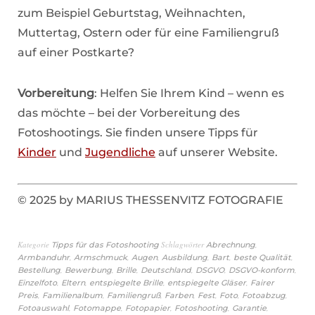
zum Beispiel Geburtstag, Weihnachten,
Muttertag, Ostern oder für eine Familiengruß
auf einer Postkarte?
Vorbereitung
: Helfen Sie Ihrem Kind – wenn es
das möchte – bei der Vorbereitung des
Fotoshootings. Sie finden unsere Tipps für
Kinder
und
Jugendliche
auf unserer Website.
© 2025 by MARIUS THESSENVITZ FOTOGRAFIE
Kategorie
Schlagwörter
,
Tipps für das Fotoshooting
Abrechnung
,
,
,
,
,
,
Armbanduhr
Armschmuck
Augen
Ausbildung
Bart
beste Qualität
,
,
,
,
,
,
Bestellung
Bewerbung
Brille
Deutschland
DSGVO
DSGVO-konform
,
,
,
,
Einzelfoto
Eltern
entspiegelte Brille
entspiegelte Gläser
Fairer
,
,
,
,
,
,
,
Preis
Familienalbum
Familiengruß
Farben
Fest
Foto
Fotoabzug
,
,
,
,
,
Fotoauswahl
Fotomappe
Fotopapier
Fotoshooting
Garantie