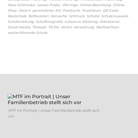
,
,
,
,
Nass-Schminke
nasses Puder
Ohrringe
Online-Bestellung
Online-
,
,
,
,
,
,
Shop
Ostern
persönlicher Stil
Postkarte
Praktikum
QR-Code
,
,
,
,
,
,
Realschule
Reflexionen
Retusche
Schmuck
Schuhe
Schülerausweis
,
,
,
,
Schülerzeitung
Schulfotografie
schwarze Kleidung
Sekretariat
,
,
,
,
,
,
Social-Media
Threads
TikTok
Verein
Verwaltung
Weihnachten
weiterführende Schule
MTF im Portrait | Unser Familienbetrieb stellt sich
vor