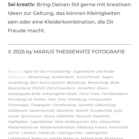
Sei kreativ
: Bring Deinen Stil gerne mit kreativen
Ideen zur Geltung, das können Kleinigkeiten
sein oder eine Kleiderkombination, die Dir
Freude macht.
© 2025 by MARIUS THESSENVITZ FOTOGRAFIE
Kategorie
Tipps für das Fotoshooting - Jugendliche und Kinder
Schlagwörter
,
,
,
,
Abrechnung
Armbanduhr
Armschmuck
Augen
,
,
,
,
,
,
Ausbildung
Bart
beste Qualität
Bestellung
Bewerbung
Brille
,
,
,
,
,
Deutschland
DSGVO
DSGVO-konform
Einzelfoto
Eltern
,
,
,
,
entspiegelte Brille
entspiegelte Gläser
Fairer Preis
Familienalbum
,
,
,
,
,
,
Familiengruß
Farben
Fest
Foto
Fotoabzug
Fotoauswahl
,
,
,
,
,
Fotomappe
Fotopapier
Fotoshooting
Garantie
Geburtstag
,
,
,
,
,
Geldbeutel
Gesamtschule
Geschenk
Gesicht
Grundschule
gute
,
,
,
,
,
,
Laune
Gymnasium
Haare
Halskette
Halstuch
Headliner
,
,
,
,
,
,
Highlighter
Jugendlicher
Kind
Kindergarten
Kita
Klassenfoto
,
,
,
,
,
Klassenkamerad
Kleiderkombination
Kleidung
kreativ
Kreativität
,
,
,
,
,
Lehrer
Lehrerin
Lehrkraft
Lieblings-Foto
Lieblingsfoto
,
,
,
,
,
Lokalpresse
Make-up
mattes Make-up
Mittelschule
Muttertag