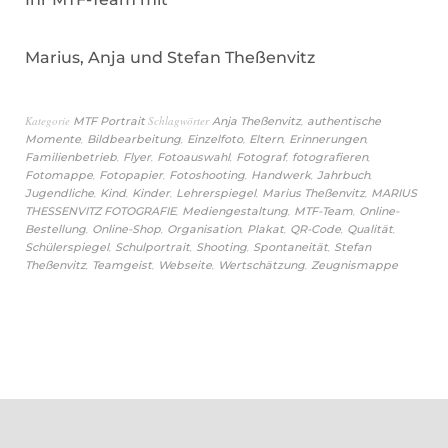
Marius, Anja und Stefan Theßenvitz
Kategorie
Schlagwörter
,
MTF Portrait
Anja Theßenvitz
authentische
,
,
,
,
,
Momente
Bildbearbeitung
Einzelfoto
Eltern
Erinnerungen
,
,
,
,
,
Familienbetrieb
Flyer
Fotoauswahl
Fotograf
fotografieren
,
,
,
,
,
Fotomappe
Fotopapier
Fotoshooting
Handwerk
Jahrbuch
,
,
,
,
,
Jugendliche
Kind
Kinder
Lehrerspiegel
Marius Theßenvitz
MARIUS
,
,
,
THESSENVITZ FOTOGRAFIE
Mediengestaltung
MTF-Team
Online-
,
,
,
,
,
,
Bestellung
Online-Shop
Organisation
Plakat
QR-Code
Qualität
,
,
,
,
Schülerspiegel
Schulportrait
Shooting
Spontaneität
Stefan
,
,
,
,
Theßenvitz
Teamgeist
Webseite
Wertschätzung
Zeugnismappe