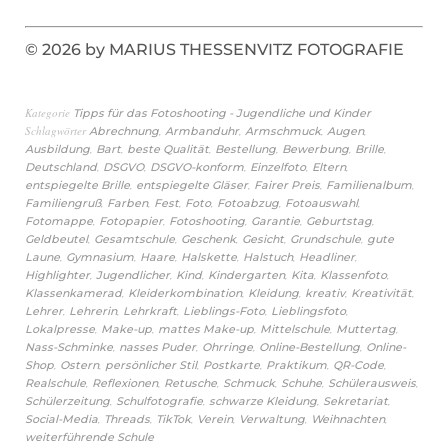
© 2026 by MARIUS THESSENVITZ FOTOGRAFIE
Kategorie
Tipps für das Fotoshooting - Jugendliche und Kinder
Schlagwörter
,
,
,
,
Abrechnung
Armbanduhr
Armschmuck
Augen
,
,
,
,
,
,
Ausbildung
Bart
beste Qualität
Bestellung
Bewerbung
Brille
,
,
,
,
,
Deutschland
DSGVO
DSGVO-konform
Einzelfoto
Eltern
,
,
,
,
entspiegelte Brille
entspiegelte Gläser
Fairer Preis
Familienalbum
,
,
,
,
,
,
Familiengruß
Farben
Fest
Foto
Fotoabzug
Fotoauswahl
,
,
,
,
,
Fotomappe
Fotopapier
Fotoshooting
Garantie
Geburtstag
,
,
,
,
,
Geldbeutel
Gesamtschule
Geschenk
Gesicht
Grundschule
gute
,
,
,
,
,
,
Laune
Gymnasium
Haare
Halskette
Halstuch
Headliner
,
,
,
,
,
,
Highlighter
Jugendlicher
Kind
Kindergarten
Kita
Klassenfoto
,
,
,
,
,
Klassenkamerad
Kleiderkombination
Kleidung
kreativ
Kreativität
,
,
,
,
,
Lehrer
Lehrerin
Lehrkraft
Lieblings-Foto
Lieblingsfoto
,
,
,
,
,
Lokalpresse
Make-up
mattes Make-up
Mittelschule
Muttertag
,
,
,
,
Nass-Schminke
nasses Puder
Ohrringe
Online-Bestellung
Online-
,
,
,
,
,
,
Shop
Ostern
persönlicher Stil
Postkarte
Praktikum
QR-Code
,
,
,
,
,
,
Realschule
Reflexionen
Retusche
Schmuck
Schuhe
Schülerausweis
,
,
,
,
Schülerzeitung
Schulfotografie
schwarze Kleidung
Sekretariat
,
,
,
,
,
,
Social-Media
Threads
TikTok
Verein
Verwaltung
Weihnachten
weiterführende Schule