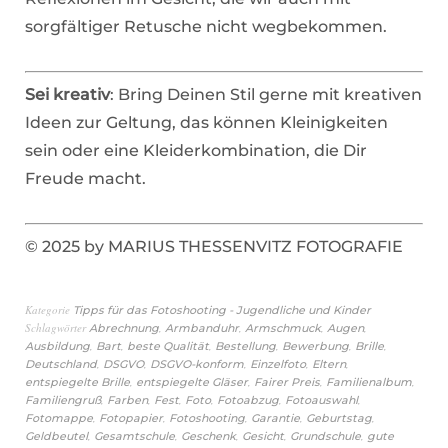
sorgfältiger Retusche nicht wegbekommen.
Sei kreativ
: Bring Deinen Stil gerne mit kreativen
Ideen zur Geltung, das können Kleinigkeiten
sein oder eine Kleiderkombination, die Dir
Freude macht.
© 2025 by MARIUS THESSENVITZ FOTOGRAFIE
Kategorie
Tipps für das Fotoshooting - Jugendliche und Kinder
Schlagwörter
,
,
,
,
Abrechnung
Armbanduhr
Armschmuck
Augen
,
,
,
,
,
,
Ausbildung
Bart
beste Qualität
Bestellung
Bewerbung
Brille
,
,
,
,
,
Deutschland
DSGVO
DSGVO-konform
Einzelfoto
Eltern
,
,
,
,
entspiegelte Brille
entspiegelte Gläser
Fairer Preis
Familienalbum
,
,
,
,
,
,
Familiengruß
Farben
Fest
Foto
Fotoabzug
Fotoauswahl
,
,
,
,
,
Fotomappe
Fotopapier
Fotoshooting
Garantie
Geburtstag
,
,
,
,
,
Geldbeutel
Gesamtschule
Geschenk
Gesicht
Grundschule
gute