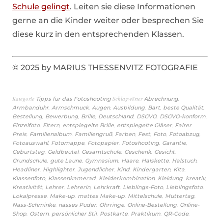
Schule gelingt
. Leiten sie diese Informationen
gerne an die Kinder weiter oder besprechen Sie
diese kurz in den entsprechenden Klassen.
© 2025 by MARIUS THESSENVITZ FOTOGRAFIE
Kategorie
Schlagwörter
,
Tipps für das Fotoshooting
Abrechnung
,
,
,
,
,
,
Armbanduhr
Armschmuck
Augen
Ausbildung
Bart
beste Qualität
,
,
,
,
,
,
Bestellung
Bewerbung
Brille
Deutschland
DSGVO
DSGVO-konform
,
,
,
,
Einzelfoto
Eltern
entspiegelte Brille
entspiegelte Gläser
Fairer
,
,
,
,
,
,
,
Preis
Familienalbum
Familiengruß
Farben
Fest
Foto
Fotoabzug
,
,
,
,
,
Fotoauswahl
Fotomappe
Fotopapier
Fotoshooting
Garantie
,
,
,
,
,
Geburtstag
Geldbeutel
Gesamtschule
Geschenk
Gesicht
,
,
,
,
,
,
Grundschule
gute Laune
Gymnasium
Haare
Halskette
Halstuch
,
,
,
,
,
,
Headliner
Highlighter
Jugendlicher
Kind
Kindergarten
Kita
,
,
,
,
,
Klassenfoto
Klassenkamerad
Kleiderkombination
Kleidung
kreativ
,
,
,
,
,
,
Kreativität
Lehrer
Lehrerin
Lehrkraft
Lieblings-Foto
Lieblingsfoto
,
,
,
,
,
Lokalpresse
Make-up
mattes Make-up
Mittelschule
Muttertag
,
,
,
,
Nass-Schminke
nasses Puder
Ohrringe
Online-Bestellung
Online-
,
,
,
,
,
,
Shop
Ostern
persönlicher Stil
Postkarte
Praktikum
QR-Code