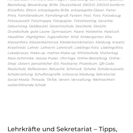
,
,
,
,
,
,
Bestellung
Bewerbung
Brille
Deutschland
DSGVO
DSGVO-konform
,
,
,
,
Einzelfoto
Eltern
entspiegelte Brille
entspiegelte Gläser
Fairer
,
,
,
,
,
,
,
Preis
Familienalbum
Familiengruß
Farben
Fest
Foto
Fotoabzug
,
,
,
,
,
Fotoauswahl
Fotomappe
Fotopapier
Fotoshooting
Garantie
,
,
,
,
,
Geburtstag
Geldbeutel
Gesamtschule
Geschenk
Gesicht
,
,
,
,
,
,
Grundschule
gute Laune
Gymnasium
Haare
Halskette
Halstuch
,
,
,
,
,
,
Headliner
Highlighter
Jugendlicher
Kind
Kindergarten
Kita
,
,
,
,
,
Klassenfoto
Klassenkamerad
Kleiderkombination
Kleidung
kreativ
,
,
,
,
,
,
Kreativität
Lehrer
Lehrerin
Lehrkraft
Lieblings-Foto
Lieblingsfoto
,
,
,
,
,
Lokalpresse
Make-up
mattes Make-up
Mittelschule
Muttertag
,
,
,
,
Nass-Schminke
nasses Puder
Ohrringe
Online-Bestellung
Online-
,
,
,
,
,
,
Shop
Ostern
persönlicher Stil
Postkarte
Praktikum
QR-Code
,
,
,
,
,
,
Realschule
Reflexionen
Retusche
Schmuck
Schuhe
Schülerausweis
,
,
,
,
Schülerzeitung
Schulfotografie
schwarze Kleidung
Sekretariat
,
,
,
,
,
,
Social-Media
Threads
TikTok
Verein
Verwaltung
Weihnachten
weiterführende Schule
Lehrkräfte und Sekretariat – Tipps,