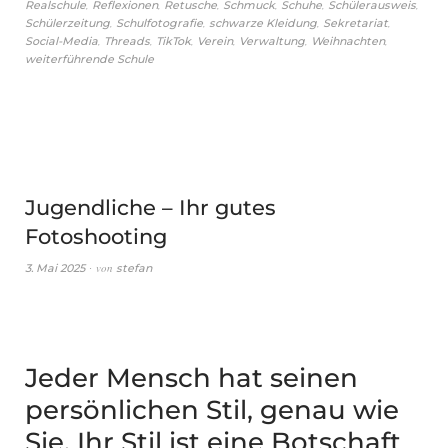
,
,
,
,
,
,
Realschule
Reflexionen
Retusche
Schmuck
Schuhe
Schülerausweis
,
,
,
,
Schülerzeitung
Schulfotografie
schwarze Kleidung
Sekretariat
,
,
,
,
,
,
Social-Media
Threads
TikTok
Verein
Verwaltung
Weihnachten
weiterführende Schule
Jugendliche – Ihr gutes
Fotoshooting
von
3. Mai 2025
stefan
Jeder Mensch hat seinen
persönlichen Stil, genau wie
Sie. Ihr Stil ist eine Botschaft