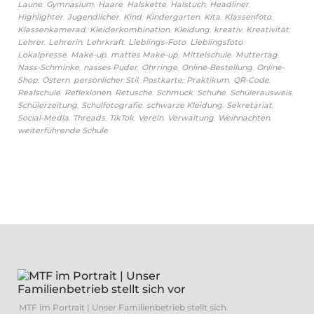
,
,
,
,
,
,
Laune
Gymnasium
Haare
Halskette
Halstuch
Headliner
,
,
,
,
,
,
Highlighter
Jugendlicher
Kind
Kindergarten
Kita
Klassenfoto
,
,
,
,
,
Klassenkamerad
Kleiderkombination
Kleidung
kreativ
Kreativität
,
,
,
,
,
Lehrer
Lehrerin
Lehrkraft
Lieblings-Foto
Lieblingsfoto
,
,
,
,
,
Lokalpresse
Make-up
mattes Make-up
Mittelschule
Muttertag
,
,
,
,
Nass-Schminke
nasses Puder
Ohrringe
Online-Bestellung
Online-
,
,
,
,
,
,
Shop
Ostern
persönlicher Stil
Postkarte
Praktikum
QR-Code
,
,
,
,
,
,
Realschule
Reflexionen
Retusche
Schmuck
Schuhe
Schülerausweis
,
,
,
,
Schülerzeitung
Schulfotografie
schwarze Kleidung
Sekretariat
,
,
,
,
,
,
Social-Media
Threads
TikTok
Verein
Verwaltung
Weihnachten
weiterführende Schule
MTF im Portrait | Unser Familienbetrieb stellt sich