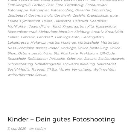
,
,
,
,
,
,
Familiengruß
Farben
Fest
Foto
Fotoabzug
Fotoauswahl
,
,
,
,
,
Fotomappe
Fotopapier
Fotoshooting
Garantie
Geburtstag
,
,
,
,
,
Geldbeutel
Gesamtschule
Geschenk
Gesicht
Grundschule
gute
,
,
,
,
,
,
Laune
Gymnasium
Haare
Halskette
Halstuch
Headliner
,
,
,
,
,
,
Highlighter
Jugendlicher
Kind
Kindergarten
Kita
Klassenfoto
,
,
,
,
,
Klassenkamerad
Kleiderkombination
Kleidung
kreativ
Kreativität
,
,
,
,
,
Lehrer
Lehrerin
Lehrkraft
Lieblings-Foto
Lieblingsfoto
,
,
,
,
,
Lokalpresse
Make-up
mattes Make-up
Mittelschule
Muttertag
,
,
,
,
Nass-Schminke
nasses Puder
Ohrringe
Online-Bestellung
Online-
,
,
,
,
,
,
Shop
Ostern
persönlicher Stil
Postkarte
Praktikum
QR-Code
,
,
,
,
,
,
Realschule
Reflexionen
Retusche
Schmuck
Schuhe
Schülerausweis
,
,
,
,
Schülerzeitung
Schulfotografie
schwarze Kleidung
Sekretariat
,
,
,
,
,
,
Social-Media
Threads
TikTok
Verein
Verwaltung
Weihnachten
weiterführende Schule
Kinder – Dein gutes Fotoshooting
von
3. Mai 2025
stefan