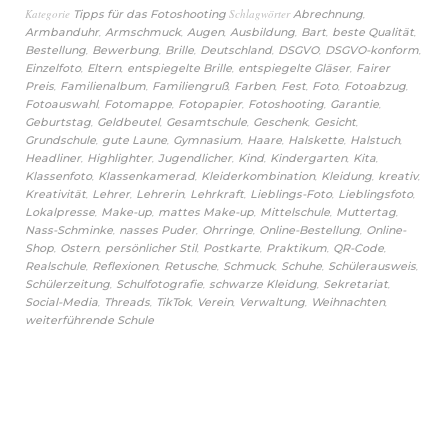
Kategorie
Schlagwörter
,
Tipps für das Fotoshooting
Abrechnung
,
,
,
,
,
,
Armbanduhr
Armschmuck
Augen
Ausbildung
Bart
beste Qualität
,
,
,
,
,
,
Bestellung
Bewerbung
Brille
Deutschland
DSGVO
DSGVO-konform
,
,
,
,
Einzelfoto
Eltern
entspiegelte Brille
entspiegelte Gläser
Fairer
,
,
,
,
,
,
,
Preis
Familienalbum
Familiengruß
Farben
Fest
Foto
Fotoabzug
,
,
,
,
,
Fotoauswahl
Fotomappe
Fotopapier
Fotoshooting
Garantie
,
,
,
,
,
Geburtstag
Geldbeutel
Gesamtschule
Geschenk
Gesicht
,
,
,
,
,
,
Grundschule
gute Laune
Gymnasium
Haare
Halskette
Halstuch
,
,
,
,
,
,
Headliner
Highlighter
Jugendlicher
Kind
Kindergarten
Kita
,
,
,
,
,
Klassenfoto
Klassenkamerad
Kleiderkombination
Kleidung
kreativ
,
,
,
,
,
,
Kreativität
Lehrer
Lehrerin
Lehrkraft
Lieblings-Foto
Lieblingsfoto
,
,
,
,
,
Lokalpresse
Make-up
mattes Make-up
Mittelschule
Muttertag
,
,
,
,
Nass-Schminke
nasses Puder
Ohrringe
Online-Bestellung
Online-
,
,
,
,
,
,
Shop
Ostern
persönlicher Stil
Postkarte
Praktikum
QR-Code
,
,
,
,
,
,
Realschule
Reflexionen
Retusche
Schmuck
Schuhe
Schülerausweis
,
,
,
,
Schülerzeitung
Schulfotografie
schwarze Kleidung
Sekretariat
,
,
,
,
,
,
Social-Media
Threads
TikTok
Verein
Verwaltung
Weihnachten
weiterführende Schule