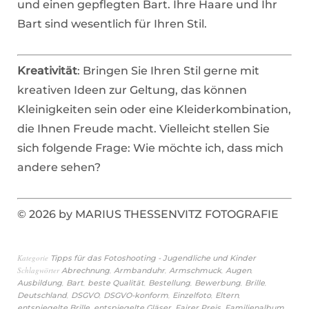
und einen gepflegten Bart. Ihre Haare und Ihr
Bart sind wesentlich für Ihren Stil.
Kreativität
: Bringen Sie Ihren Stil gerne mit
kreativen Ideen zur Geltung, das können
Kleinigkeiten sein oder eine Kleiderkombination,
die Ihnen Freude macht. Vielleicht stellen Sie
sich folgende Frage: Wie möchte ich, dass mich
andere sehen?
© 2026 by MARIUS THESSENVITZ FOTOGRAFIE
Kategorie
Tipps für das Fotoshooting - Jugendliche und Kinder
Schlagwörter
,
,
,
,
Abrechnung
Armbanduhr
Armschmuck
Augen
,
,
,
,
,
,
Ausbildung
Bart
beste Qualität
Bestellung
Bewerbung
Brille
,
,
,
,
,
Deutschland
DSGVO
DSGVO-konform
Einzelfoto
Eltern
,
,
,
,
entspiegelte Brille
entspiegelte Gläser
Fairer Preis
Familienalbum