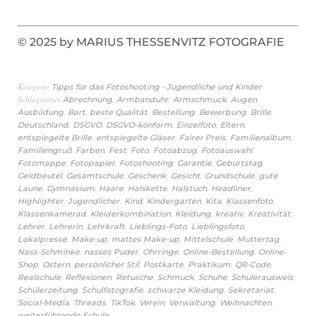
© 2025 by MARIUS THESSENVITZ FOTOGRAFIE
Kategorie
Tipps für das Fotoshooting - Jugendliche und Kinder
Schlagwörter
,
,
,
,
Abrechnung
Armbanduhr
Armschmuck
Augen
,
,
,
,
,
,
Ausbildung
Bart
beste Qualität
Bestellung
Bewerbung
Brille
,
,
,
,
,
Deutschland
DSGVO
DSGVO-konform
Einzelfoto
Eltern
,
,
,
,
entspiegelte Brille
entspiegelte Gläser
Fairer Preis
Familienalbum
,
,
,
,
,
,
Familiengruß
Farben
Fest
Foto
Fotoabzug
Fotoauswahl
,
,
,
,
,
Fotomappe
Fotopapier
Fotoshooting
Garantie
Geburtstag
,
,
,
,
,
Geldbeutel
Gesamtschule
Geschenk
Gesicht
Grundschule
gute
,
,
,
,
,
,
Laune
Gymnasium
Haare
Halskette
Halstuch
Headliner
,
,
,
,
,
,
Highlighter
Jugendlicher
Kind
Kindergarten
Kita
Klassenfoto
,
,
,
,
,
Klassenkamerad
Kleiderkombination
Kleidung
kreativ
Kreativität
,
,
,
,
,
Lehrer
Lehrerin
Lehrkraft
Lieblings-Foto
Lieblingsfoto
,
,
,
,
,
Lokalpresse
Make-up
mattes Make-up
Mittelschule
Muttertag
,
,
,
,
Nass-Schminke
nasses Puder
Ohrringe
Online-Bestellung
Online-
,
,
,
,
,
,
Shop
Ostern
persönlicher Stil
Postkarte
Praktikum
QR-Code
,
,
,
,
,
,
Realschule
Reflexionen
Retusche
Schmuck
Schuhe
Schülerausweis
,
,
,
,
Schülerzeitung
Schulfotografie
schwarze Kleidung
Sekretariat
,
,
,
,
,
,
Social-Media
Threads
TikTok
Verein
Verwaltung
Weihnachten
weiterführende Schule