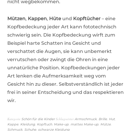
nicht wegbekommen.
Mützen
,
Kappen
,
Hüte
und
Kopftücher
– eine
Kopfbedeckung jeder Art kann fototechnisch
schwierig sein. Die Kopfbedeckung wirft zum
Beispiel harte Schatten ins Gesicht und
verschattet die Augen, sie kann unbemerkt
verrutschen oder zwingt die Ohren in eine
unnatürliche Position. Kopfbedeckungen jeder
Art lenken die Aufmerksamkeit weg vom
Gesicht hin zu dieser. Selbstverständlich ist jeder
frei in seiner Entscheidung und das respektieren
wir.
Kategorie
Schlagwörter
,
,
,
Schön für die Kinder
Armschmuck
Brille
Hut
,
,
,
,
,
,
Kappe
Kleidung
Kopftuch
Make-up
mattes Make-up
Mütze
,
,
Schmuck
Schuhe
schwarze Kleidung