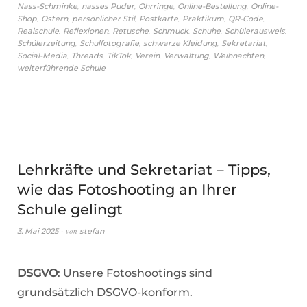
,
,
,
,
Nass-Schminke
nasses Puder
Ohrringe
Online-Bestellung
Online-
,
,
,
,
,
,
Shop
Ostern
persönlicher Stil
Postkarte
Praktikum
QR-Code
,
,
,
,
,
,
Realschule
Reflexionen
Retusche
Schmuck
Schuhe
Schülerausweis
,
,
,
,
Schülerzeitung
Schulfotografie
schwarze Kleidung
Sekretariat
,
,
,
,
,
,
Social-Media
Threads
TikTok
Verein
Verwaltung
Weihnachten
weiterführende Schule
Lehrkräfte und Sekretariat – Tipps,
wie das Fotoshooting an Ihrer
Schule gelingt
von
3. Mai 2025
stefan
DSGVO
: Unsere Fotoshootings sind
grundsätzlich DSGVO-konform.