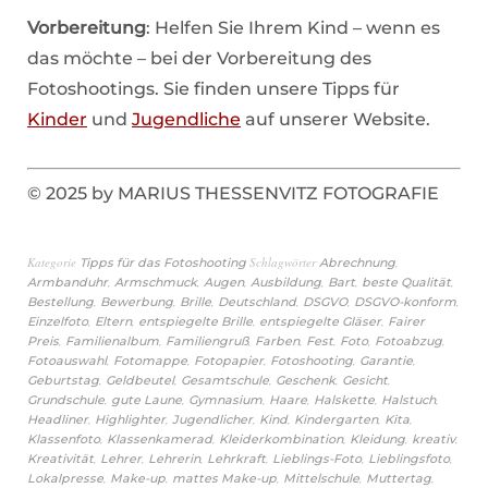
Vorbereitung
: Helfen Sie Ihrem Kind – wenn es
das möchte – bei der Vorbereitung des
Fotoshootings. Sie finden unsere Tipps für
Kinder
und
Jugendliche
auf unserer Website.
© 2025 by MARIUS THESSENVITZ FOTOGRAFIE
Kategorie
Schlagwörter
,
Tipps für das Fotoshooting
Abrechnung
,
,
,
,
,
,
Armbanduhr
Armschmuck
Augen
Ausbildung
Bart
beste Qualität
,
,
,
,
,
,
Bestellung
Bewerbung
Brille
Deutschland
DSGVO
DSGVO-konform
,
,
,
,
Einzelfoto
Eltern
entspiegelte Brille
entspiegelte Gläser
Fairer
,
,
,
,
,
,
,
Preis
Familienalbum
Familiengruß
Farben
Fest
Foto
Fotoabzug
,
,
,
,
,
Fotoauswahl
Fotomappe
Fotopapier
Fotoshooting
Garantie
,
,
,
,
,
Geburtstag
Geldbeutel
Gesamtschule
Geschenk
Gesicht
,
,
,
,
,
,
Grundschule
gute Laune
Gymnasium
Haare
Halskette
Halstuch
,
,
,
,
,
,
Headliner
Highlighter
Jugendlicher
Kind
Kindergarten
Kita
,
,
,
,
,
Klassenfoto
Klassenkamerad
Kleiderkombination
Kleidung
kreativ
,
,
,
,
,
,
Kreativität
Lehrer
Lehrerin
Lehrkraft
Lieblings-Foto
Lieblingsfoto
,
,
,
,
,
Lokalpresse
Make-up
mattes Make-up
Mittelschule
Muttertag