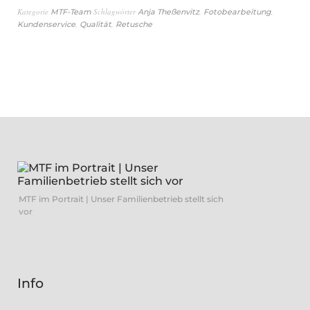
Kategorie
Schlagwörter
,
,
MTF-Team
Anja Theßenvitz
Fotobearbeitung
,
,
Kundenservice
Qualität
Retusche
MTF im Portrait | Unser Familienbetrieb stellt sich
vor
Info