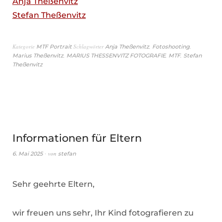
Anja Theßenvitz
Stefan Theßenvitz
Kategorie
Schlagwörter
,
,
MTF Portrait
Anja Theßenvitz
Fotoshooting
,
,
,
Marius Theßenvitz
MARIUS THESSENVITZ FOTOGRAFIE
MTF
Stefan
Theßenvitz
Informationen für Eltern
von
6. Mai 2025
stefan
Sehr geehrte Eltern,
wir freuen uns sehr, Ihr Kind fotografieren zu