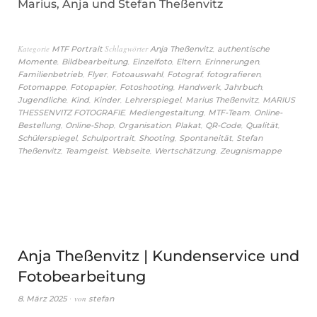
Marius, Anja und Stefan Theßenvitz
Kategorie
Schlagwörter
,
MTF Portrait
Anja Theßenvitz
authentische
,
,
,
,
,
Momente
Bildbearbeitung
Einzelfoto
Eltern
Erinnerungen
,
,
,
,
,
Familienbetrieb
Flyer
Fotoauswahl
Fotograf
fotografieren
,
,
,
,
,
Fotomappe
Fotopapier
Fotoshooting
Handwerk
Jahrbuch
,
,
,
,
,
Jugendliche
Kind
Kinder
Lehrerspiegel
Marius Theßenvitz
MARIUS
,
,
,
THESSENVITZ FOTOGRAFIE
Mediengestaltung
MTF-Team
Online-
,
,
,
,
,
,
Bestellung
Online-Shop
Organisation
Plakat
QR-Code
Qualität
,
,
,
,
Schülerspiegel
Schulportrait
Shooting
Spontaneität
Stefan
,
,
,
,
Theßenvitz
Teamgeist
Webseite
Wertschätzung
Zeugnismappe
Anja Theßenvitz | Kundenservice und
Fotobearbeitung
von
8. März 2025
stefan