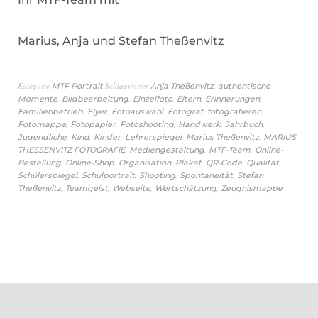
Marius, Anja und Stefan Theßenvitz
Kategorie
Schlagwörter
,
MTF Portrait
Anja Theßenvitz
authentische
,
,
,
,
,
Momente
Bildbearbeitung
Einzelfoto
Eltern
Erinnerungen
,
,
,
,
,
Familienbetrieb
Flyer
Fotoauswahl
Fotograf
fotografieren
,
,
,
,
,
Fotomappe
Fotopapier
Fotoshooting
Handwerk
Jahrbuch
,
,
,
,
,
Jugendliche
Kind
Kinder
Lehrerspiegel
Marius Theßenvitz
MARIUS
,
,
,
THESSENVITZ FOTOGRAFIE
Mediengestaltung
MTF-Team
Online-
,
,
,
,
,
,
Bestellung
Online-Shop
Organisation
Plakat
QR-Code
Qualität
,
,
,
,
Schülerspiegel
Schulportrait
Shooting
Spontaneität
Stefan
,
,
,
,
Theßenvitz
Teamgeist
Webseite
Wertschätzung
Zeugnismappe