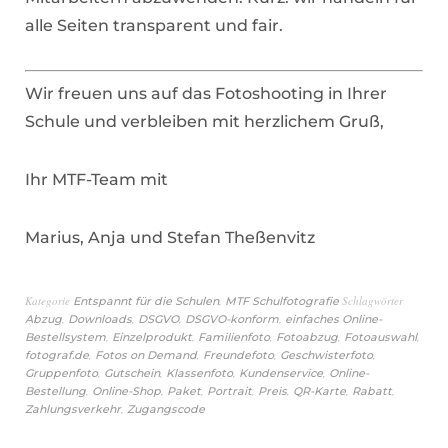
alle Seiten transparent und fair.
Wir freuen uns auf das Fotoshooting in Ihrer
Schule und verbleiben mit herzlichem Gruß,
Ihr MTF-Team mit
Marius, Anja und Stefan Theßenvitz
Kategorie
,
Schlagwörter
Entspannt für die Schulen
MTF Schulfotografie
,
,
,
,
Abzug
Downloads
DSGVO
DSGVO-konform
einfaches Online-
,
,
,
,
,
Bestellsystem
Einzelprodukt
Familienfoto
Fotoabzug
Fotoauswahl
,
,
,
,
fotograf.de
Fotos on Demand
Freundefoto
Geschwisterfoto
,
,
,
,
Gruppenfoto
Gutschein
Klassenfoto
Kundenservice
Online-
,
,
,
,
,
,
,
Bestellung
Online-Shop
Paket
Portrait
Preis
QR-Karte
Rabatt
,
Zahlungsverkehr
Zugangscode