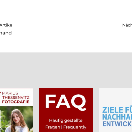
Artikel
Näch
emand