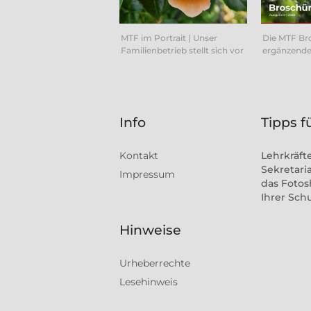
MTF im Portrait | Unser
Die MTF Br
Familienbetrieb stellt sich vor
ergänzende
Info
Tipps f
Kontakt
Lehrkräft
Sekretaria
Impressum
das Fotos
Ihrer Sch
Hinweise
Urheberrechte
Lesehinweis