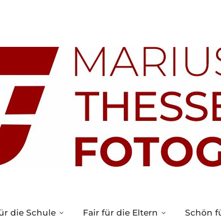
ür die Schule
Fair für die Eltern
Schön fü