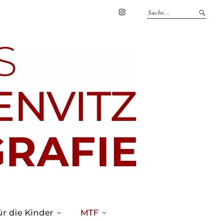
Marius
Theßenvitz
@
Instagram
r die Kinder
MTF