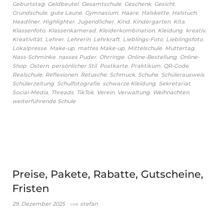
,
,
,
,
,
Geburtstag
Geldbeutel
Gesamtschule
Geschenk
Gesicht
,
,
,
,
,
,
Grundschule
gute Laune
Gymnasium
Haare
Halskette
Halstuch
,
,
,
,
,
,
Headliner
Highlighter
Jugendlicher
Kind
Kindergarten
Kita
,
,
,
,
,
Klassenfoto
Klassenkamerad
Kleiderkombination
Kleidung
kreativ
,
,
,
,
,
,
Kreativität
Lehrer
Lehrerin
Lehrkraft
Lieblings-Foto
Lieblingsfoto
,
,
,
,
,
Lokalpresse
Make-up
mattes Make-up
Mittelschule
Muttertag
,
,
,
,
Nass-Schminke
nasses Puder
Ohrringe
Online-Bestellung
Online-
,
,
,
,
,
,
Shop
Ostern
persönlicher Stil
Postkarte
Praktikum
QR-Code
,
,
,
,
,
,
Realschule
Reflexionen
Retusche
Schmuck
Schuhe
Schülerausweis
,
,
,
,
Schülerzeitung
Schulfotografie
schwarze Kleidung
Sekretariat
,
,
,
,
,
,
Social-Media
Threads
TikTok
Verein
Verwaltung
Weihnachten
weiterführende Schule
Preise, Pakete, Rabatte, Gutscheine,
Fristen
von
29. Dezember 2025
stefan