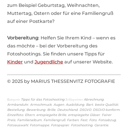
zum Beispiel Geburtstag, Weihnachten,
Muttertag, Ostern oder für eine Familiengruß
auf einer Postkarte?
Vorbereitung
: Helfen Sie Ihrem Kind – wenn es
das möchte – bei der Vorbereitung des
Fotoshootings. Sie finden unsere Tipps für
Kinder
und
Jugendliche
auf unserer Website.
© 2025 by MARIUS THESSENVITZ FOTOGRAFIE
Kategorie
Schlagwörter
,
Tipps für das Fotoshooting
Abrechnung
,
,
,
,
,
,
Armbanduhr
Armschmuck
Augen
Ausbildung
Bart
beste Qualität
,
,
,
,
,
,
Bestellung
Bewerbung
Brille
Deutschland
DSGVO
DSGVO-konform
,
,
,
,
Einzelfoto
Eltern
entspiegelte Brille
entspiegelte Gläser
Fairer
,
,
,
,
,
,
,
Preis
Familienalbum
Familiengruß
Farben
Fest
Foto
Fotoabzug
,
,
,
,
,
Fotoauswahl
Fotomappe
Fotopapier
Fotoshooting
Garantie