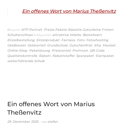
Ein offenes Wort von Marius Theßenvitz
Kategorie
,
,
MTF Portrait
Preise Pakete Rabatte Gutscheine Fristen
Schlagwörter
,
,
Schulterschluss
attraktive Inhalte
Bestellwert
,
,
,
,
,
Einzelbestellung
Einzelprodukt
Fairness
Foto
Fotoshooting
,
,
,
,
,
,
Geldbeutel
Geldvorteil
Grundschule
Gutscheinfrist
Kita
Maxiset
,
,
,
,
,
Online-Shop
Paketlösung
Preisvorteil
Premium
QR-Code
,
,
,
,
,
Qualitätskontrolle
Rabatt
Rabattstaffel
Sparpaket
Startpaket
weiterführende Schule
Ein offenes Wort von Marius
Theßenvitz
von
29. Dezember 2025
stefan