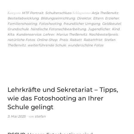
Kategorie
,
Schlagwörter
,
MTF Portrait
Schulterschluss
Anja Theßenvitz
,
,
,
,
,
Bestellabwicklung
Bildungseinrichtung
Direktor
Eltern
Erzieher
,
,
,
,
Familienshooting
Fotoshooting
freundlicher Umgang
Geldbeutel
,
,
,
,
Grundschule
händische Fotonachbearbeitung
Jugendlicher
Kind
,
,
,
,
,
Kita
Kundenservice
Lehrer
Marius Theßenvitz
Nachbestellpreis
,
,
,
,
,
natürliche Fotos
Online-Shop
Preis
Rabatt
Rabattfrist
Stefan
,
,
Theßenvitz
weiterführende Schule
wunderschöne Fotos
Lehrkräfte und Sekretariat – Tipps,
wie das Fotoshooting an Ihrer
Schule gelingt
von
3. Mai 2025
stefan