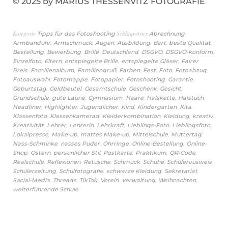
© 2025 by MARIUS THESSENVITZ FOTOGRAFIE
Kategorie
Schlagwörter
,
Tipps für das Fotoshooting
Abrechnung
,
,
,
,
,
,
Armbanduhr
Armschmuck
Augen
Ausbildung
Bart
beste Qualität
,
,
,
,
,
,
Bestellung
Bewerbung
Brille
Deutschland
DSGVO
DSGVO-konform
,
,
,
,
Einzelfoto
Eltern
entspiegelte Brille
entspiegelte Gläser
Fairer
,
,
,
,
,
,
,
Preis
Familienalbum
Familiengruß
Farben
Fest
Foto
Fotoabzug
,
,
,
,
,
Fotoauswahl
Fotomappe
Fotopapier
Fotoshooting
Garantie
,
,
,
,
,
Geburtstag
Geldbeutel
Gesamtschule
Geschenk
Gesicht
,
,
,
,
,
,
Grundschule
gute Laune
Gymnasium
Haare
Halskette
Halstuch
,
,
,
,
,
,
Headliner
Highlighter
Jugendlicher
Kind
Kindergarten
Kita
,
,
,
,
,
Klassenfoto
Klassenkamerad
Kleiderkombination
Kleidung
kreativ
,
,
,
,
,
,
Kreativität
Lehrer
Lehrerin
Lehrkraft
Lieblings-Foto
Lieblingsfoto
,
,
,
,
,
Lokalpresse
Make-up
mattes Make-up
Mittelschule
Muttertag
,
,
,
,
Nass-Schminke
nasses Puder
Ohrringe
Online-Bestellung
Online-
,
,
,
,
,
,
Shop
Ostern
persönlicher Stil
Postkarte
Praktikum
QR-Code
,
,
,
,
,
,
Realschule
Reflexionen
Retusche
Schmuck
Schuhe
Schülerausweis
,
,
,
,
Schülerzeitung
Schulfotografie
schwarze Kleidung
Sekretariat
,
,
,
,
,
,
Social-Media
Threads
TikTok
Verein
Verwaltung
Weihnachten
weiterführende Schule