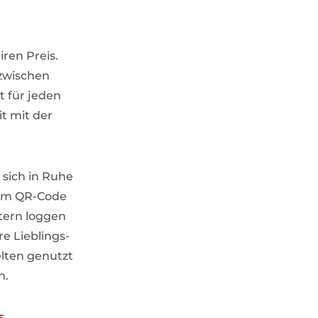
iren Preis.
 zwischen
t für jeden
t mit der
 sich in Ruhe
 dem QR-Code
tern loggen
e Lieblings-
elten genutzt
n.
s