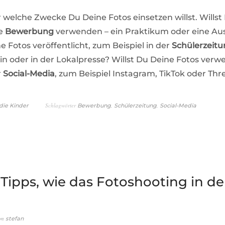
r welche Zwecke Du Deine Fotos einsetzen willst. Willst
ne
Bewerbung
verwenden – ein Praktikum oder eine Au
 Fotos veröffentlicht, zum Beispiel in der
Schülerzeit
n oder in der Lokalpresse? Willst Du Deine Fotos verw
r
Social-Media
, zum Beispiel Instagram, TikTok oder Thr
Schlagwörter
,
,
die Kinder
Bewerbung
Schülerzeitung
Social-Media
 Tipps, wie das Fotoshooting in d
on
stefan