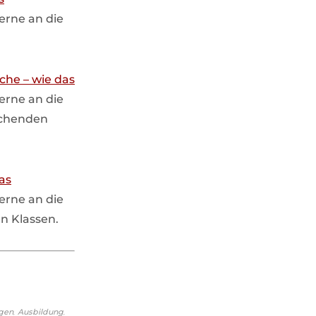
gerne an die
iche – wie das
gerne an die
echenden
das
gerne an die
n Klassen.
,
,
gen
Ausbildung