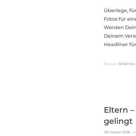
Überlege, fü
Fotos für ei
Werden Deine
Deinem Verei
Headliner fü
Kategorie
Schön für 
Eltern –
gelingt
v
28. Januar 2026