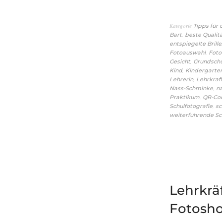
Kategorie
Tipps für
,
Bart
beste Qualit
entspiegelte Brille
,
Fotoauswahl
Fot
,
Gesicht
Grundsch
,
Kind
Kindergarte
,
Lehrerin
Lehrkraf
,
Nass-Schminke
n
,
Praktikum
QR-Co
,
Schulfotografie
sc
weiterführende Sc
Lehrkräf
Fotosho