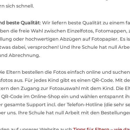
n sich schnell.
nd beste Qualität
: Wir liefern beste Qualität zu einem fa
aben die freie Wahl zwischen Einzelfotos, Fotomappen,
llung oder hochwertigen Abzügen auf Fotopapier. Es is
twas dabei, versprochen! Und Ihre Schule hat null Arbei
und Abrechnung.
Die Eltern bestellen die Fotos einfach online und suchen
gsfotos aus. Für jedes Kind gibt es einen QR-Code. Mit
ltern den Zugang zur Fotoauswahl mit dem Kind. Die El
 QR-Code im Online-Shop ein und wählen entspannt ihr
r gesamte Support incl. der Telefon-Hotline (die sehr s
ber uns. Ihre Schule hat null Arbeit mit den Bestellunge
finden auf unserer Website auch
Tipps für Eltern – wie da