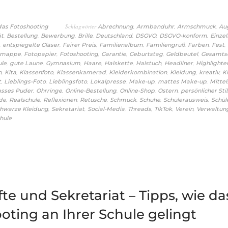
Schlagwörter
,
,
,
 das Fotoshooting
Abrechnung
Armbanduhr
Armschmuck
Au
,
,
,
,
,
,
,
ät
Bestellung
Bewerbung
Brille
Deutschland
DSGVO
DSGVO-konform
Einzel
,
,
,
,
,
,
,
entspiegelte Gläser
Fairer Preis
Familienalbum
Familiengruß
Farben
Fest
,
,
,
,
,
,
omappe
Fotopapier
Fotoshooting
Garantie
Geburtstag
Geldbeutel
Gesamts
,
,
,
,
,
,
,
ule
gute Laune
Gymnasium
Haare
Halskette
Halstuch
Headliner
Highlighte
,
,
,
,
,
,
,
n
Kita
Klassenfoto
Klassenkamerad
Kleiderkombination
Kleidung
kreativ
K
,
,
,
,
,
,
t
Lieblings-Foto
Lieblingsfoto
Lokalpresse
Make-up
mattes Make-up
Mittel
,
,
,
,
,
asses Puder
Ohrringe
Online-Bestellung
Online-Shop
Ostern
persönlicher Stil
,
,
,
,
,
,
,
de
Realschule
Reflexionen
Retusche
Schmuck
Schuhe
Schülerausweis
Schül
,
,
,
,
,
,
hwarze Kleidung
Sekretariat
Social-Media
Threads
TikTok
Verein
Verwaltun
hule
te und Sekretariat – Tipps, wie da
oting an Ihrer Schule gelingt