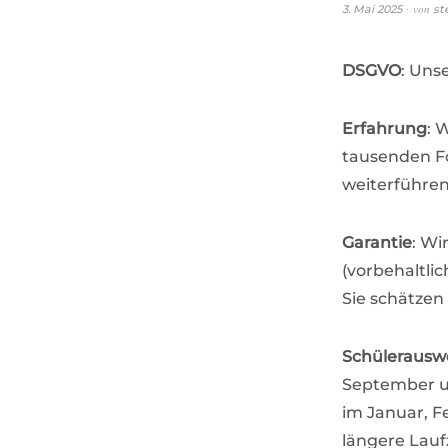
von
3. Mai 2025
st
DSGVO
: Uns
Erfahrung
: 
tausenden Fo
weiterführen
Garantie
: Wi
(vorbehaltlic
Sie schätzen
Schülerauswe
September un
im Januar, F
längere Lauf