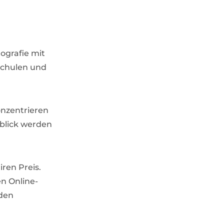
ografie mit
schulen und
onzentrieren
nblick werden
iren Preis.
en Online-
eden