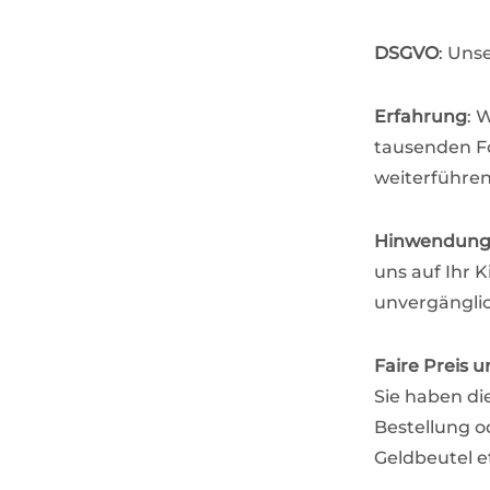
DSGVO
: Uns
Erfahrung
: 
tausenden Fo
weiterführen
Hinwendun
uns auf Ihr 
unvergängli
Faire Preis u
Sie haben di
Bestellung o
Geldbeutel e