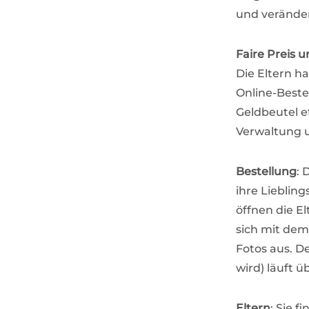
und veränder
Faire Preis u
Die Eltern h
Online-Beste
Geldbeutel e
Verwaltung 
Bestellung
: 
ihre Lieblin
öffnen die E
sich mit dem
Fotos aus. De
wird) läuft ü
Eltern
: Sie 