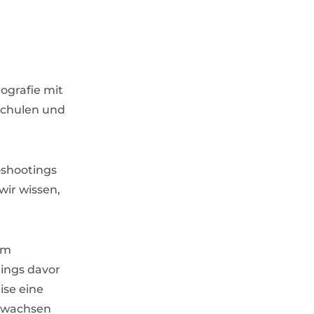
ografie mit
schulen und
oshootings
wir wissen,
im
ings davor
ise eine
e wachsen