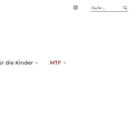
Marius
Theßenvitz
@
Instagram
r die Kinder
MTF