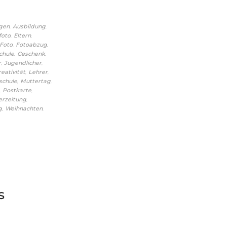
,
,
gen
Ausbildung
,
,
foto
Eltern
,
,
Foto
Fotoabzug
,
,
chule
Geschenk
,
,
r
Jugendlicher
,
,
reativität
Lehrer
,
,
schule
Muttertag
,
,
Postkarte
,
erzeitung
,
,
g
Weihnachten
s