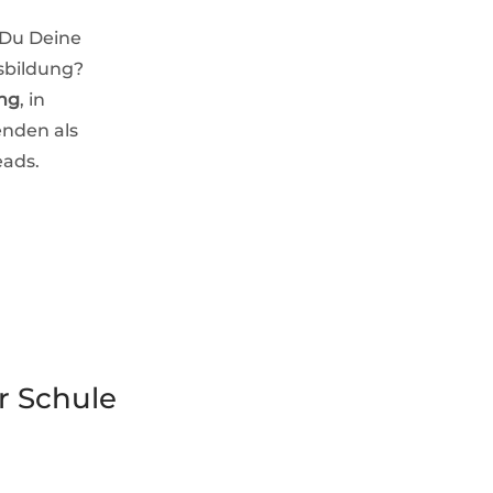
 Du Deine
sbildung?
ung
, in
enden als
eads.
er Schule