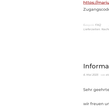
https://mariu
Zugangscode 
Kategorie
FAQ
,
Lieferzeiten
Nachl
Informa
von
6. Mai 2025
st
Sehr geehrte
wir freuen un