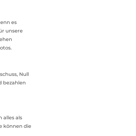
denn es
ür unsere
tehen
otos.
sschuss, Null
nd bezahlen
alles als
ie können die