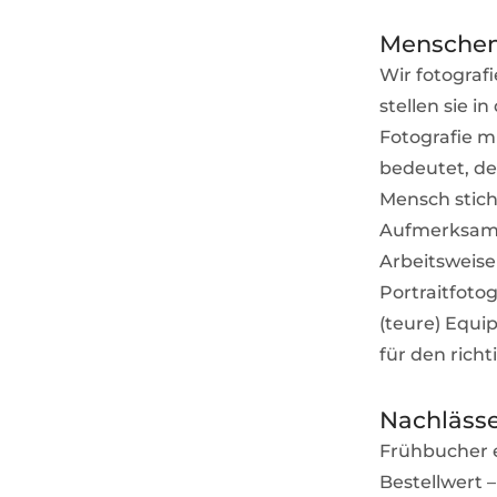
Menschen
Wir fotograf
stellen sie 
Fotografie mi
bedeutet, de
Mensch stich
Aufmerksamke
Arbeitsweise 
Portraitfoto
(teure) Equi
für den rich
Nachläss
Frühbucher e
Bestellwert –