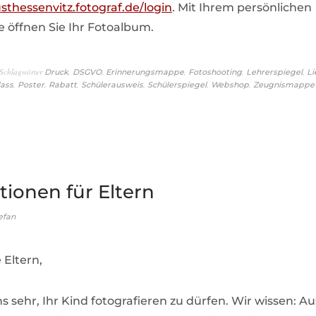
sthessenvitz.fotograf.de/login
. Mit Ihrem persönlichen
öffnen Sie Ihr Fotoalbum.
Schlagwörter
,
,
,
,
,
Druck
DSGVO
Erinnerungsmappe
Fotoshooting
Lehrerspiegel
Li
,
,
,
,
,
,
ass
Poster
Rabatt
Schülerausweis
Schülerspiegel
Webshop
Zeugnismappe
tionen für Eltern
efan
 Eltern,
s sehr, Ihr Kind fotografieren zu dürfen. Wir wissen: Au