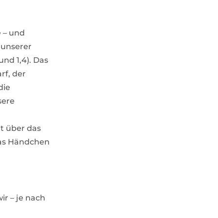
 – und
 unserer
und 1,4). Das
rf, der
die
sere
gt über das
das Händchen
ir – je nach