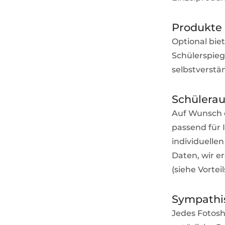
Produkte 
Optional biet
Schülerspie
selbstverstä
Schülera
Auf Wunsch e
passend für 
individuelle
Daten, wir e
(siehe Vorte
Sympathis
Jedes Fotosh