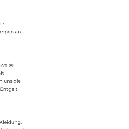
te
appen an –
sweise
it
n uns die
 Entgelt
 Kleidung,