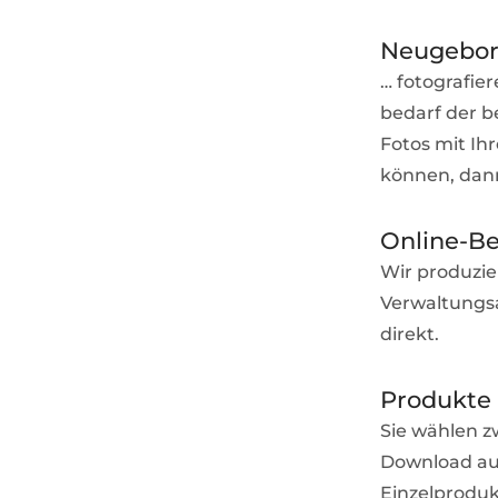
Neugebore
… fotografie
bedarf der 
Fotos mit Ihr
können, dann
Online-B
Wir produzier
Verwaltungsa
direkt.
Produkte 
Sie wählen z
Download auf
Einzelproduk