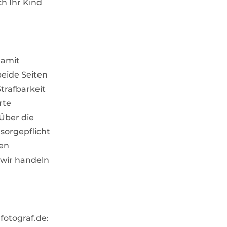
ch Ihr Kind
damit
beide Seiten
trafbarkeit
rte
 Über die
sorgepflicht
ren
 wir handeln
fotograf.de: