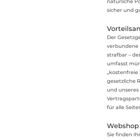
natürliche Po
sicher und gu
Vorteils
Der Gesetzge
verbundene B
strafbar – d
umfasst mün
„kostenfreie
gesetzliche 
und unseres 
Vertragspart
für alle Seit
Webshop 
Sie finden I