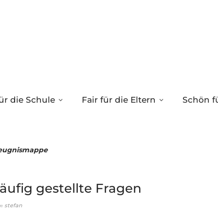
ür die Schule
Fair für die Eltern
Schön fü
eugnismappe
äufig gestellte Fragen
on
stefan