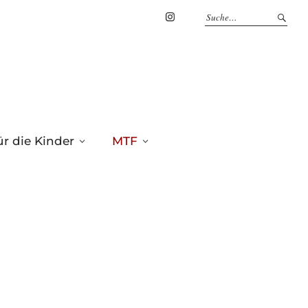
Marius
Theßenvitz
@
Instagram
r die Kinder
MTF