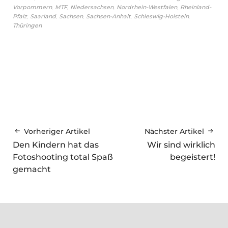
,
,
,
,
Vorpommern
MTF
Niedersachsen
Nordrhein-Westfalen
Rheinland-
,
,
,
,
,
Pfalz
Saarland
Sachsen
Sachsen-Anhalt
Schleswig-Holstein
Thüringen
Vorheriger Artikel
Nächster Artikel
Den Kindern hat das
Wir sind wirklich
Fotoshooting total Spaß
begeistert!
gemacht