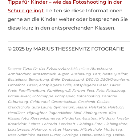
Tipps für Kinder – wie das Fotoshooting in der
Schule gelingt
. Leiten sie diese Informationen
gerne an die Kinder weiter oder besprechen Sie
diese kurz in den entsprechenden Klassen.
© 2025 by MARIUS THESSENVITZ FOTOGRAFIE
Kategorie
Schlagwörter
,
Tipps für das Fotoshooting
Abrechnung
,
,
,
,
,
,
Armbanduhr
Armschmuck
Augen
Ausbildung
Bart
beste Qualität
,
,
,
,
,
,
Bestellung
Bewerbung
Brille
Deutschland
DSGVO
DSGVO-konform
,
,
,
,
Einzelfoto
Eltern
entspiegelte Brille
entspiegelte Gläser
Fairer
,
,
,
,
,
,
,
Preis
Familienalbum
Familiengruß
Farben
Fest
Foto
Fotoabzug
,
,
,
,
,
Fotoauswahl
Fotomappe
Fotopapier
Fotoshooting
Garantie
,
,
,
,
,
Geburtstag
Geldbeutel
Gesamtschule
Geschenk
Gesicht
,
,
,
,
,
,
Grundschule
gute Laune
Gymnasium
Haare
Halskette
Halstuch
,
,
,
,
,
,
Headliner
Highlighter
Jugendlicher
Kind
Kindergarten
Kita
,
,
,
,
,
Klassenfoto
Klassenkamerad
Kleiderkombination
Kleidung
kreativ
,
,
,
,
,
,
Kreativität
Lehrer
Lehrerin
Lehrkraft
Lieblings-Foto
Lieblingsfoto
,
,
,
,
,
Lokalpresse
Make-up
mattes Make-up
Mittelschule
Muttertag
,
,
,
,
Nass-Schminke
nasses Puder
Ohrringe
Online-Bestellung
Online-