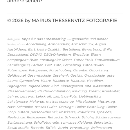
andere sehen?
© 2026 by MARIUS THESSENVITZ FOTOGRAFIE
Kategorie
Tipps für das Fotoshooting - Jugendliche und Kinder
Schlagwörter
,
,
,
,
Abrechnung
Armbanduhr
Armschmuck
Augen
,
,
,
,
,
,
Ausbildung
Bart
beste Qualität
Bestellung
Bewerbung
Brille
,
,
,
,
,
Deutschland
DSGVO
DSGVO-konform
Einzelfoto
Eltern
,
,
,
,
entspiegelte Brille
entspiegelte Gläser
Fairer Preis
Familienalbum
,
,
,
,
,
,
Familiengruß
Farben
Fest
Foto
Fotoabzug
Fotoauswahl
,
,
,
,
,
Fotomappe
Fotopapier
Fotoshooting
Garantie
Geburtstag
,
,
,
,
,
Geldbeutel
Gesamtschule
Geschenk
Gesicht
Grundschule
gute
,
,
,
,
,
,
Laune
Gymnasium
Haare
Halskette
Halstuch
Headliner
,
,
,
,
,
,
Highlighter
Jugendlicher
Kind
Kindergarten
Kita
Klassenfoto
,
,
,
,
,
Klassenkamerad
Kleiderkombination
Kleidung
kreativ
Kreativität
,
,
,
,
,
Lehrer
Lehrerin
Lehrkraft
Lieblings-Foto
Lieblingsfoto
,
,
,
,
,
Lokalpresse
Make-up
mattes Make-up
Mittelschule
Muttertag
,
,
,
,
Nass-Schminke
nasses Puder
Ohrringe
Online-Bestellung
Online-
,
,
,
,
,
,
Shop
Ostern
persönlicher Stil
Postkarte
Praktikum
QR-Code
,
,
,
,
,
,
Realschule
Reflexionen
Retusche
Schmuck
Schuhe
Schülerausweis
,
,
,
,
Schülerzeitung
Schulfotografie
schwarze Kleidung
Sekretariat
,
,
,
,
,
,
Social-Media
Threads
TikTok
Verein
Verwaltung
Weihnachten