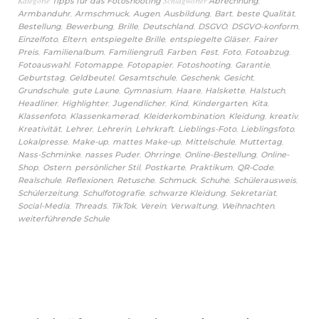
Kategorie
Schlagwörter
,
Tipps für das Fotoshooting
Abrechnung
,
,
,
,
,
,
Armbanduhr
Armschmuck
Augen
Ausbildung
Bart
beste Qualität
,
,
,
,
,
,
Bestellung
Bewerbung
Brille
Deutschland
DSGVO
DSGVO-konform
,
,
,
,
Einzelfoto
Eltern
entspiegelte Brille
entspiegelte Gläser
Fairer
,
,
,
,
,
,
,
Preis
Familienalbum
Familiengruß
Farben
Fest
Foto
Fotoabzug
,
,
,
,
,
Fotoauswahl
Fotomappe
Fotopapier
Fotoshooting
Garantie
,
,
,
,
,
Geburtstag
Geldbeutel
Gesamtschule
Geschenk
Gesicht
,
,
,
,
,
,
Grundschule
gute Laune
Gymnasium
Haare
Halskette
Halstuch
,
,
,
,
,
,
Headliner
Highlighter
Jugendlicher
Kind
Kindergarten
Kita
,
,
,
,
,
Klassenfoto
Klassenkamerad
Kleiderkombination
Kleidung
kreativ
,
,
,
,
,
,
Kreativität
Lehrer
Lehrerin
Lehrkraft
Lieblings-Foto
Lieblingsfoto
,
,
,
,
,
Lokalpresse
Make-up
mattes Make-up
Mittelschule
Muttertag
,
,
,
,
Nass-Schminke
nasses Puder
Ohrringe
Online-Bestellung
Online-
,
,
,
,
,
,
Shop
Ostern
persönlicher Stil
Postkarte
Praktikum
QR-Code
,
,
,
,
,
,
Realschule
Reflexionen
Retusche
Schmuck
Schuhe
Schülerausweis
,
,
,
,
Schülerzeitung
Schulfotografie
schwarze Kleidung
Sekretariat
,
,
,
,
,
,
Social-Media
Threads
TikTok
Verein
Verwaltung
Weihnachten
weiterführende Schule