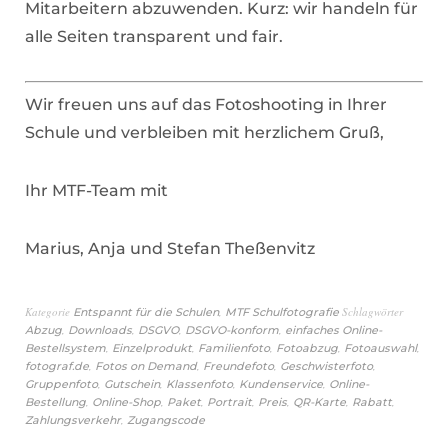
Mitarbeitern abzuwenden. Kurz: wir handeln für
alle Seiten transparent und fair.
Wir freuen uns auf das Fotoshooting in Ihrer
Schule und verbleiben mit herzlichem Gruß,
Ihr MTF-Team mit
Marius, Anja und Stefan Theßenvitz
Kategorie
,
Schlagwörter
Entspannt für die Schulen
MTF Schulfotografie
,
,
,
,
Abzug
Downloads
DSGVO
DSGVO-konform
einfaches Online-
,
,
,
,
,
Bestellsystem
Einzelprodukt
Familienfoto
Fotoabzug
Fotoauswahl
,
,
,
,
fotograf.de
Fotos on Demand
Freundefoto
Geschwisterfoto
,
,
,
,
Gruppenfoto
Gutschein
Klassenfoto
Kundenservice
Online-
,
,
,
,
,
,
,
Bestellung
Online-Shop
Paket
Portrait
Preis
QR-Karte
Rabatt
,
Zahlungsverkehr
Zugangscode