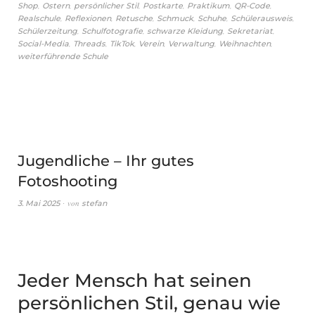
,
,
,
,
,
,
Shop
Ostern
persönlicher Stil
Postkarte
Praktikum
QR-Code
,
,
,
,
,
,
Realschule
Reflexionen
Retusche
Schmuck
Schuhe
Schülerausweis
,
,
,
,
Schülerzeitung
Schulfotografie
schwarze Kleidung
Sekretariat
,
,
,
,
,
,
Social-Media
Threads
TikTok
Verein
Verwaltung
Weihnachten
weiterführende Schule
Jugendliche – Ihr gutes
Fotoshooting
von
3. Mai 2025
stefan
Jeder Mensch hat seinen
persönlichen Stil, genau wie