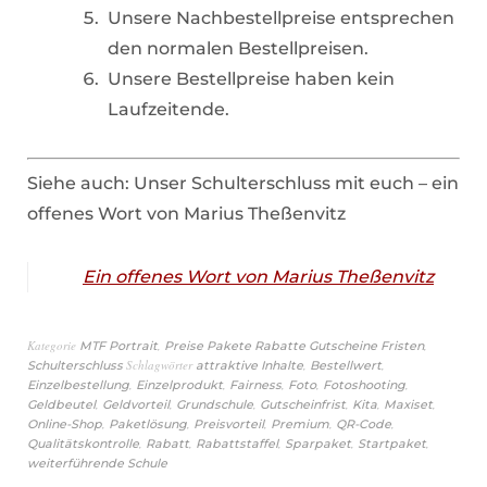
Unsere Nachbestellpreise entsprechen
den normalen Bestellpreisen.
Unsere Bestellpreise haben kein
Laufzeitende.
Siehe auch: Unser Schulterschluss mit euch – ein
offenes Wort von Marius Theßenvitz
Ein offenes Wort von Marius Theßenvitz
Kategorie
,
,
MTF Portrait
Preise Pakete Rabatte Gutscheine Fristen
Schlagwörter
,
,
Schulterschluss
attraktive Inhalte
Bestellwert
,
,
,
,
,
Einzelbestellung
Einzelprodukt
Fairness
Foto
Fotoshooting
,
,
,
,
,
,
Geldbeutel
Geldvorteil
Grundschule
Gutscheinfrist
Kita
Maxiset
,
,
,
,
,
Online-Shop
Paketlösung
Preisvorteil
Premium
QR-Code
,
,
,
,
,
Qualitätskontrolle
Rabatt
Rabattstaffel
Sparpaket
Startpaket
weiterführende Schule