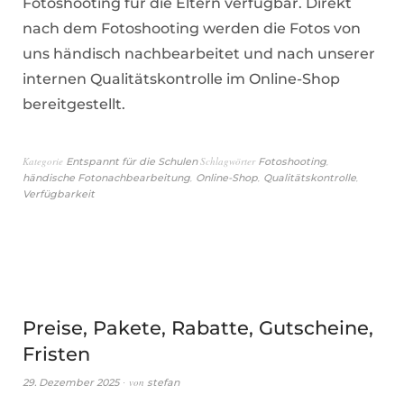
Fotoshooting für die Eltern verfügbar. Direkt
nach dem Fotoshooting werden die Fotos von
uns händisch nachbearbeitet und nach unserer
internen Qualitätskontrolle im Online-Shop
bereitgestellt.
Kategorie
Schlagwörter
,
Entspannt für die Schulen
Fotoshooting
,
,
,
händische Fotonachbearbeitung
Online-Shop
Qualitätskontrolle
Verfügbarkeit
Preise, Pakete, Rabatte, Gutscheine,
Fristen
von
29. Dezember 2025
stefan