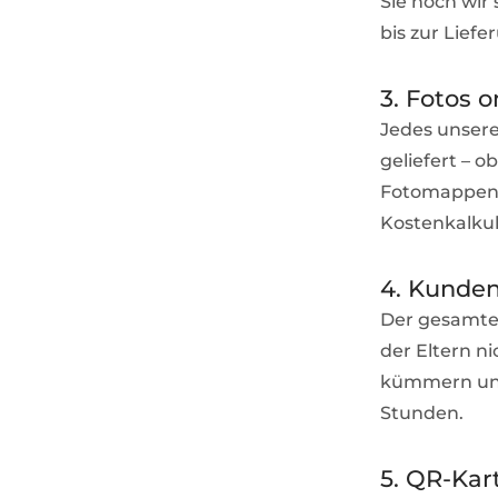
Sie noch wir
bis zur Liefe
3. Fotos
Jedes unsere
geliefert – 
Fotomappen u
Kostenkalkul
4. Kunden
Der gesamte 
der Eltern n
kümmern uns
Stunden.
5. QR-Kar