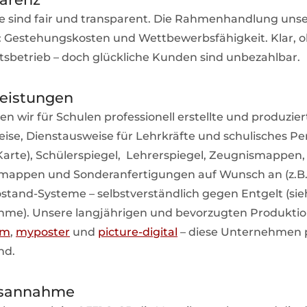
e sind fair und transparent. Die Rahmenhandlung uns
: Gestehungskosten und Wettbewerbsfähigkeit. Klar, 
tsbetrieb – doch glückliche Kunden sind unbezahlbar.
zleistungen
en wir für Schulen professionell erstellte und produzier
eise,
Dienstausweise für Lehrkräfte und schulisches Pe
 Karte), Schülerspiegel, Lehrerspiegel, Zeugnismappen,
mappen und Sonderanfertigungen auf Wunsch an (z.B.
fostand-Systeme – selbstverständlich gegen Entgelt (si
hme). Unsere langjährigen und bevorzugten Produkti
rm
,
myposter
und
picture-digital
– diese Unternehmen 
nd.
ilsannahme