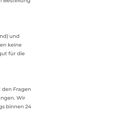
n Bestellung
and) und
ben keine
ut für die
t den Fragen
ungen. Wir
gs binnen 24