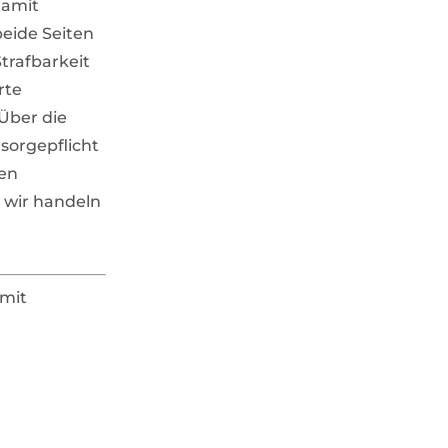
damit
beide Seiten
trafbarkeit
rte
 Über die
sorgepflicht
ren
 wir handeln
 mit