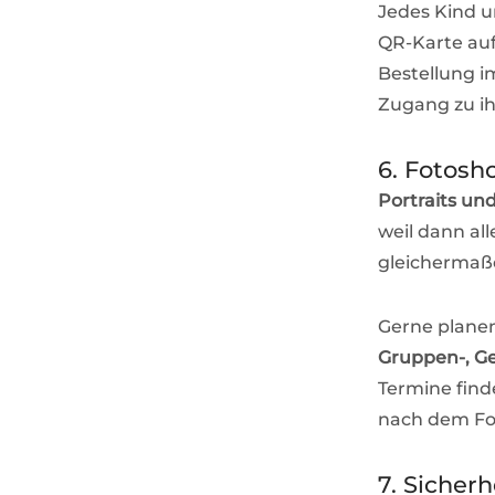
Jedes Kind u
QR-Karte auf
Bestellung i
Zugang zu ih
6. Fotosh
Portraits un
weil dann al
gleichermaße
Gerne planen
Gruppen-, Ge
Termine find
nach dem Fot
7. Sicherh