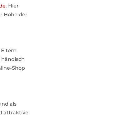
.de
. Hier
er Höhe der
 Eltern
s händisch
nline-Shop
und als
 attraktive