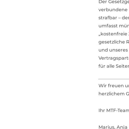
Der Gesetzge
verbundene B
strafbar – d
umfasst mün
„kostenfreie
gesetzliche 
und unseres 
Vertragspart
für alle Seit
Wir freuen u
herzlichem G
Ihr MTF-Tea
Marius, Anja