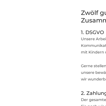
Zwölf gu
Zusamme
1. DSGVO
Unsere Arbei
Kommunikatio
mit Kindern
Gerne stellen
unsere bewäh
wir wunderba
2. Zahlun
Der gesamte 