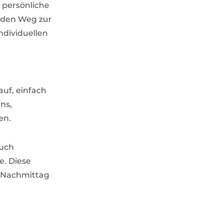
 persönliche
 den Weg zur
ndividuellen
uf, einfach
ns,
en.
auch
e. Diese
m Nachmittag