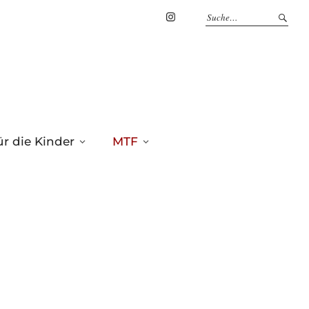
Marius
Theßenvitz
@
Instagram
r die Kinder
MTF