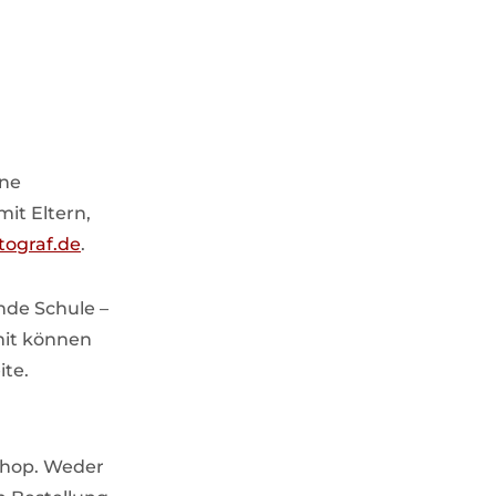
rne
it Eltern,
tograf.de
.
ende Schule –
mit können
ite.
Shop. Weder