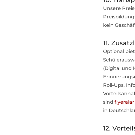
Unsere Preis
Preisbildung
kein Geschäf
11. Zusat
Optional biet
Schülerausw
(Digital und
Erinnerungs
Roll-Ups, In
Vorteilsanna
sind
flyerala
in Deutschla
12. Vorte