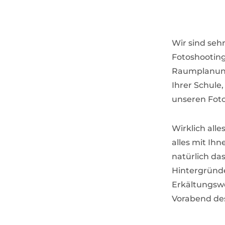
Wir sind seh
Fotoshooting
Raumplanung,
Ihrer Schule
unseren Fotog
Wirklich alle
alles mit Ih
natürlich da
Hintergründe.
Erkältungswe
Vorabend des