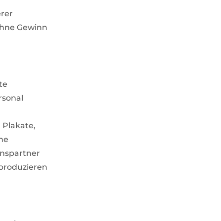
erer
ohne Gewinn
te
rsonal
 Plakate,
ehe
onspartner
produzieren