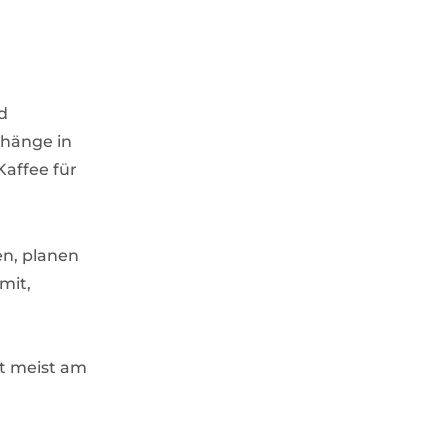
d
shänge in
Kaffee für
en, planen
mit,
st meist am