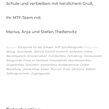
Schule und verbleiben mit herzlichem Gruß,
Ihr MTF-Team mit
Marius, Anja und Stefan Theßenvitz
Kategorie
,
Schlagwörter
Entspannt für die Schulen
MTF Schulfotografie
,
,
,
,
Abzug
Downloads
DSGVO
DSGVO-konform
einfaches Online-
,
,
,
,
,
Bestellsystem
Einzelprodukt
Familienfoto
Fotoabzug
Fotoauswahl
,
,
,
,
fotograf.de
Fotos on Demand
Freundefoto
Geschwisterfoto
,
,
,
,
Gruppenfoto
Gutschein
Klassenfoto
Kundenservice
Online-
,
,
,
,
,
,
,
Bestellung
Online-Shop
Paket
Portrait
Preis
QR-Karte
Rabatt
,
Zahlungsverkehr
Zugangscode