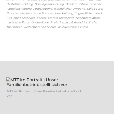
,
,
,
,
,
Bestellabwicklung
Bildungseinrichtung
Direktor
Eltern
Erzieher
,
,
,
,
Familienshooting
Fotoshooting
freundlicher Umgang
Geldbeutel
,
,
,
,
Grundschule
händische Fotonachbearbeitung
Jugendlicher
Kind
,
,
,
,
,
Kita
Kundenservice
Lehrer
Marius Theßenvitz
Nachbestellpreis
,
,
,
,
,
natürliche Fotos
Online-Shop
Preis
Rabatt
Rabattfrist
Stefan
,
,
Theßenvitz
weiterführende Schule
wunderschöne Fotos
MTF im Portrait | Unser Familienbetrieb stellt sich
vor