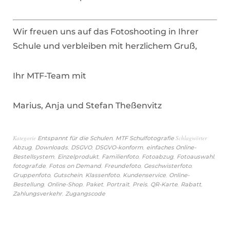
Wir freuen uns auf das Fotoshooting in Ihrer
Schule und verbleiben mit herzlichem Gruß,
Ihr MTF-Team mit
Marius, Anja und Stefan Theßenvitz
Kategorie
,
Schlagwörter
Entspannt für die Schulen
MTF Schulfotografie
,
,
,
,
Abzug
Downloads
DSGVO
DSGVO-konform
einfaches Online-
,
,
,
,
,
Bestellsystem
Einzelprodukt
Familienfoto
Fotoabzug
Fotoauswahl
,
,
,
,
fotograf.de
Fotos on Demand
Freundefoto
Geschwisterfoto
,
,
,
,
Gruppenfoto
Gutschein
Klassenfoto
Kundenservice
Online-
,
,
,
,
,
,
,
Bestellung
Online-Shop
Paket
Portrait
Preis
QR-Karte
Rabatt
,
Zahlungsverkehr
Zugangscode