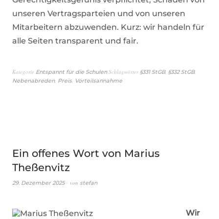
unseren Vertragsparteien und von unseren
Mitarbeitern abzuwenden. Kurz: wir handeln für
alle Seiten transparent und fair.
Kategorie
Schlagwörter
,
,
Entspannt für die Schulen
§331 StGB
§332 StGB
,
,
Nebenabreden
Preis
Vorteilsannahme
Ein offenes Wort von Marius
Theßenvitz
von
29. Dezember 2025
stefan
Wir