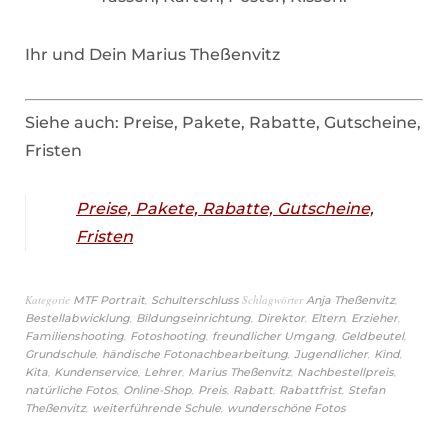
Ihr und Dein Marius Theßenvitz
Siehe auch: Preise, Pakete, Rabatte, Gutscheine,
Fristen
Preise, Pakete, Rabatte, Gutscheine,
Fristen
Kategorie
,
Schlagwörter
,
MTF Portrait
Schulterschluss
Anja Theßenvitz
,
,
,
,
,
Bestellabwicklung
Bildungseinrichtung
Direktor
Eltern
Erzieher
,
,
,
,
Familienshooting
Fotoshooting
freundlicher Umgang
Geldbeutel
,
,
,
,
Grundschule
händische Fotonachbearbeitung
Jugendlicher
Kind
,
,
,
,
,
Kita
Kundenservice
Lehrer
Marius Theßenvitz
Nachbestellpreis
,
,
,
,
,
natürliche Fotos
Online-Shop
Preis
Rabatt
Rabattfrist
Stefan
,
,
Theßenvitz
weiterführende Schule
wunderschöne Fotos