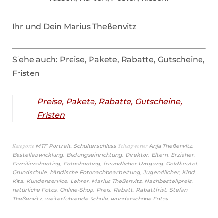
Ihr und Dein Marius Theßenvitz
Siehe auch: Preise, Pakete, Rabatte, Gutscheine,
Fristen
Preise, Pakete, Rabatte, Gutscheine,
Fristen
Kategorie
,
Schlagwörter
,
MTF Portrait
Schulterschluss
Anja Theßenvitz
,
,
,
,
,
Bestellabwicklung
Bildungseinrichtung
Direktor
Eltern
Erzieher
,
,
,
,
Familienshooting
Fotoshooting
freundlicher Umgang
Geldbeutel
,
,
,
,
Grundschule
händische Fotonachbearbeitung
Jugendlicher
Kind
,
,
,
,
,
Kita
Kundenservice
Lehrer
Marius Theßenvitz
Nachbestellpreis
,
,
,
,
,
natürliche Fotos
Online-Shop
Preis
Rabatt
Rabattfrist
Stefan
,
,
Theßenvitz
weiterführende Schule
wunderschöne Fotos