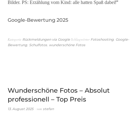
!“
Bilder. PS: Erzählung vom Kind: alle hatten Spaß dabei
Google-Bewertung 2025
Kategorie
Schlagwörter
,
Rückmeldungen via Google
Fotoshooting
Google-
,
,
Bewertung
Schulfotos
wunderschöne Fotos
Wunderschöne Fotos – Absolut
professionell – Top Preis
von
13. August 2025
stefan