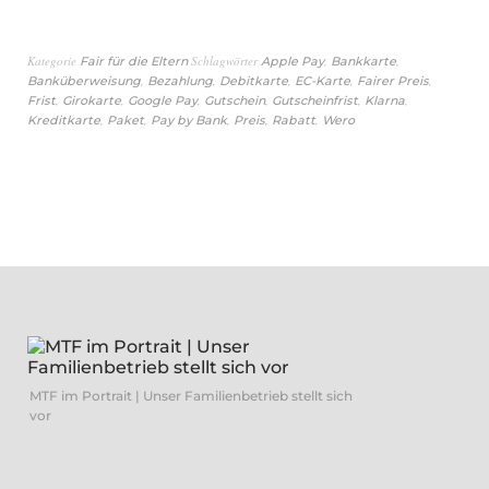
Kategorie
Schlagwörter
,
,
Fair für die Eltern
Apple Pay
Bankkarte
,
,
,
,
,
Banküberweisung
Bezahlung
Debitkarte
EC-Karte
Fairer Preis
,
,
,
,
,
,
Frist
Girokarte
Google Pay
Gutschein
Gutscheinfrist
Klarna
,
,
,
,
,
Kreditkarte
Paket
Pay by Bank
Preis
Rabatt
Wero
MTF im Portrait | Unser Familienbetrieb stellt sich
vor