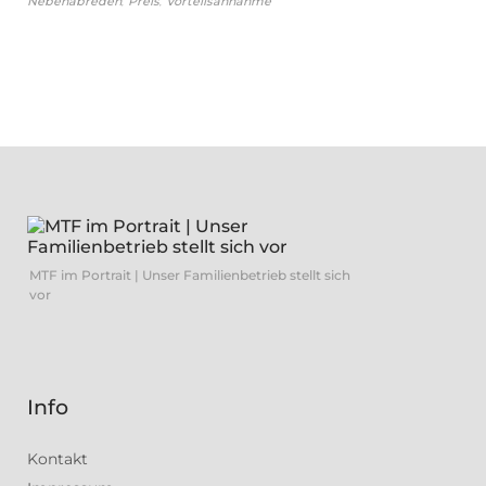
,
,
Nebenabreden
Preis
Vorteilsannahme
MTF im Portrait | Unser Familienbetrieb stellt sich
vor
Info
Kontakt