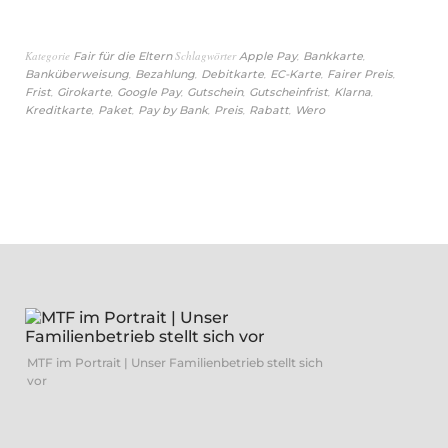
Kategorie
Schlagwörter
,
,
Fair für die Eltern
Apple Pay
Bankkarte
,
,
,
,
,
Banküberweisung
Bezahlung
Debitkarte
EC-Karte
Fairer Preis
,
,
,
,
,
,
Frist
Girokarte
Google Pay
Gutschein
Gutscheinfrist
Klarna
,
,
,
,
,
Kreditkarte
Paket
Pay by Bank
Preis
Rabatt
Wero
MTF im Portrait | Unser Familienbetrieb stellt sich
vor