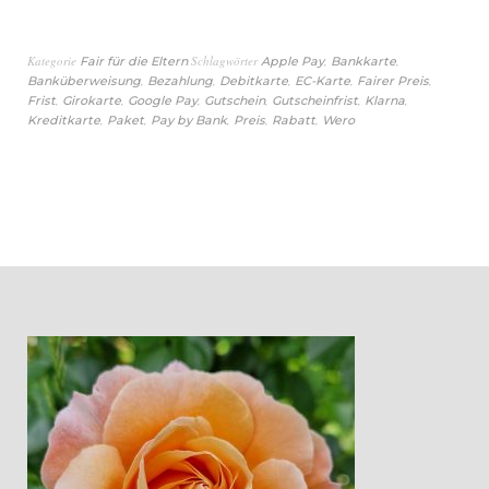
Kategorie
Schlagwörter
,
,
Fair für die Eltern
Apple Pay
Bankkarte
,
,
,
,
,
Banküberweisung
Bezahlung
Debitkarte
EC-Karte
Fairer Preis
,
,
,
,
,
,
Frist
Girokarte
Google Pay
Gutschein
Gutscheinfrist
Klarna
,
,
,
,
,
Kreditkarte
Paket
Pay by Bank
Preis
Rabatt
Wero