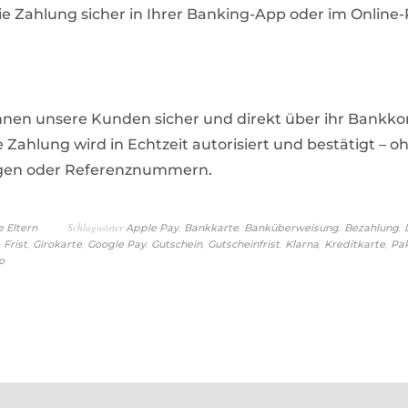
ie Zahlung sicher in Ihrer Banking-App oder im Online-P
nen unsere Kunden sicher und direkt über ihr Bankko
e Zahlung wird in Echtzeit autorisiert und bestätigt – 
gen oder Referenznummern.
Schlagwörter
,
,
,
,
e Eltern
Apple Pay
Bankkarte
Banküberweisung
Bezahlung
,
,
,
,
,
,
,
,
Frist
Girokarte
Google Pay
Gutschein
Gutscheinfrist
Klarna
Kreditkarte
Pa
o