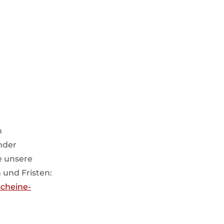
n
nder
e unsere
 und Fristen:
scheine-