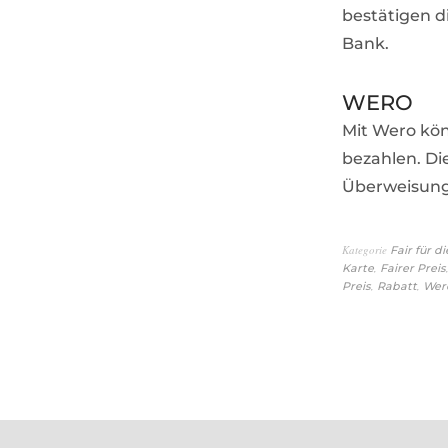
bestätigen d
Bank.
WERO
Mit Wero kön
bezahlen. Di
Überweisun
Kategorie
Fair für di
,
Karte
Fairer Preis
,
,
Preis
Rabatt
Wer