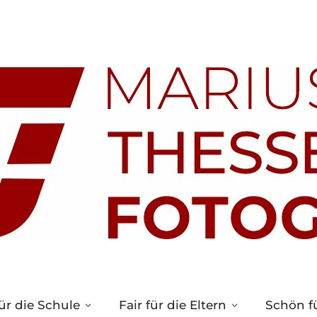
ür die Schule
Fair für die Eltern
Schön fü