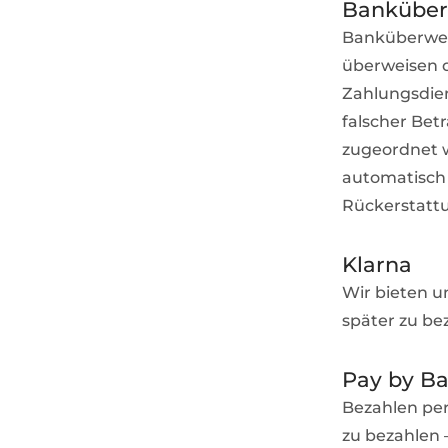
Banküber
Banküberweis
überweisen 
Zahlungsdiens
falscher Betr
zugeordnet w
automatisch 
Rückerstattu
Klarna
Wir bieten u
später zu be
Pay by B
Bezahlen per
zu bezahlen 