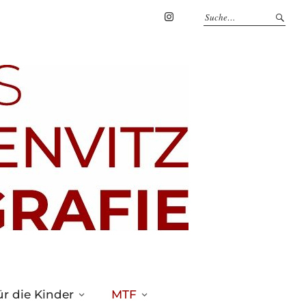
Marius
Theßenvitz
@
Instagram
r die Kinder
MTF