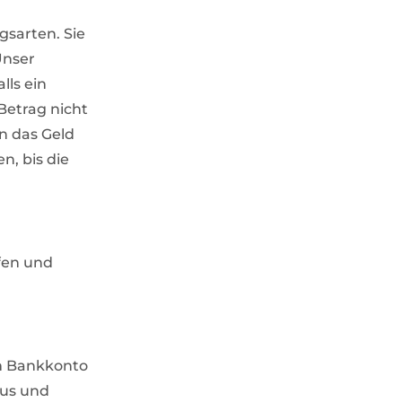
sarten. Sie
Unser
lls ein
 Betrag nicht
n das Geld
n, bis die
ufen und
em Bankkonto
aus und