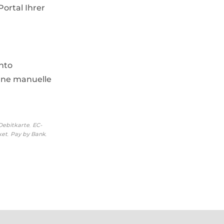
ortal Ihrer
nto
ohne manuelle
,
Debitkarte
EC-
,
,
ket
Pay by Bank