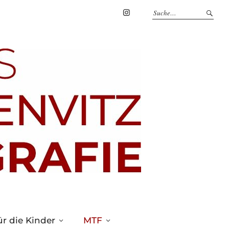
Marius
Theßenvitz
@
Instagram
r die Kinder
MTF