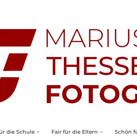
ür die Schule
Fair für die Eltern
Schön fü