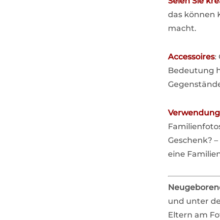
Seien Sie kre
das können K
macht.
Accessoires
:
Bedeutung ha
Gegenstände?
Verwendung
Familienfoto
Geschenk? – 
eine Familie
Neugeborene
und unter d
Eltern am Fot