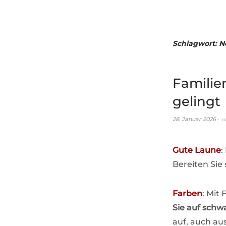
Schlagwort:
N
Familien
gelingt
v
28. Januar 2026
Gute Laune
:
Bereiten Sie
Farben
: Mit
Sie auf schw
auf, auch au