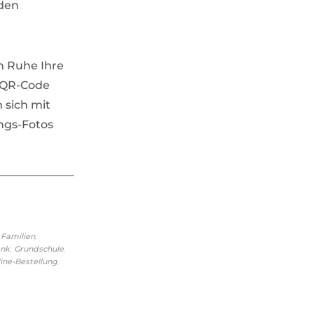
eden
in Ruhe Ihre
m QR-Code
 sich mit
ngs-Fotos
,
,
Familien
,
,
enk
Grundschule
,
ine-Bestellung