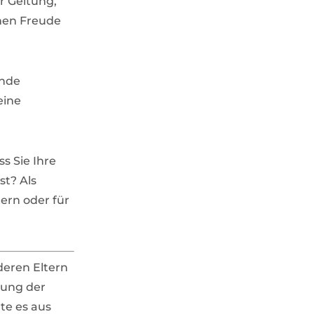
ur Geltung,
hnen Freude
ende
eine
s Sie Ihre
st? Als
ern oder für
deren Eltern
dung der
te es aus