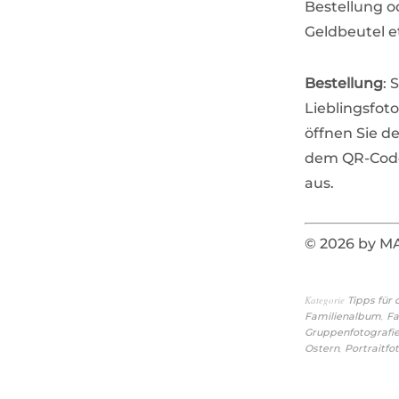
Bestellung o
Geldbeutel e
Bestellung
: 
Lieblingsfot
öffnen Sie d
dem QR-Code 
aus.
© 2026 by 
Kategorie
Tipps für
,
Familienalbum
Fa
Gruppenfotografi
,
Ostern
Portraitfo