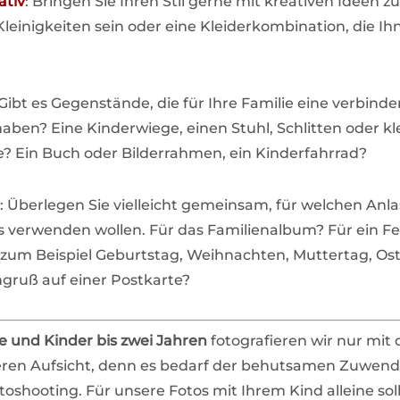
ativ
: Bringen Sie Ihren Stil gerne mit kreativen Ideen z
leinigkeiten sein oder eine Kleiderkombination, die I
 Gibt es Gegenstände, die für Ihre Familie eine verbind
ben? Eine Kinderwiege, einen Stuhl, Schlitten oder kl
 Ein Buch oder Bilderrahmen, ein Kinderfahrrad?
: Überlegen Sie vielleicht gemeinsam, für welchen Anlas
s verwenden wollen. Für das Familienalbum? Für ein Fe
zum Beispiel Geburtstag, Weihnachten, Muttertag, Ost
ngruß auf einer Postkarte?
 und Kinder bis zwei Jahren
fotografieren wir nur mit 
eren Aufsicht, denn es bedarf der behutsamen Zuwen
oshooting. Für unsere Fotos mit Ihrem Kind alleine soll