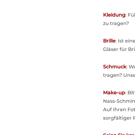
Kleidung
: F
zu tragen?
Brille
: Ist ei
Gläser für Br
Schmuck
: W
tragen? Unse
Make-up
: B
Nass-Schmink
Auf Ihren Fo
sorgfältige