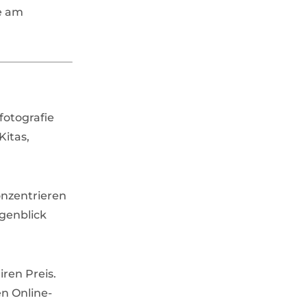
e am
fotografie
itas,
onzentrieren
ugenblick
iren Preis.
en Online-