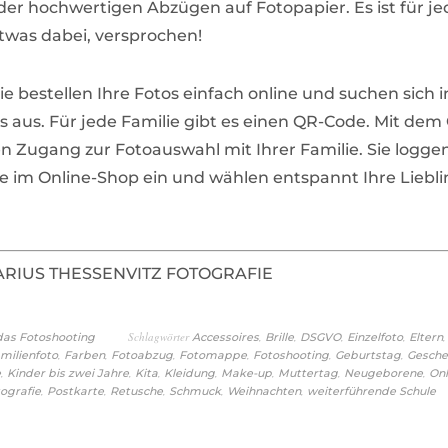
der hochwertigen Abzügen auf Fotopapier. Es ist für j
twas dabei, versprochen!
Sie bestellen Ihre Fotos einfach online und suchen sich 
os aus. Für jede Familie gibt es einen QR-Code. Mit de
en Zugang zur Fotoauswahl mit Ihrer Familie. Sie loggen
im Online-Shop ein und wählen entspannt Ihre Liebli
MARIUS THESSENVITZ FOTOGRAFIE
Schlagwörter
,
,
,
,
 das Fotoshooting
Accessoires
Brille
DSGVO
Einzelfoto
Eltern
,
,
,
,
,
,
milienfoto
Farben
Fotoabzug
Fotomappe
Fotoshooting
Geburtstag
Gesch
,
,
,
,
,
,
,
e
Kinder bis zwei Jahre
Kita
Kleidung
Make-up
Muttertag
Neugeborene
Onl
,
,
,
,
,
tografie
Postkarte
Retusche
Schmuck
Weihnachten
weiterführende Schule