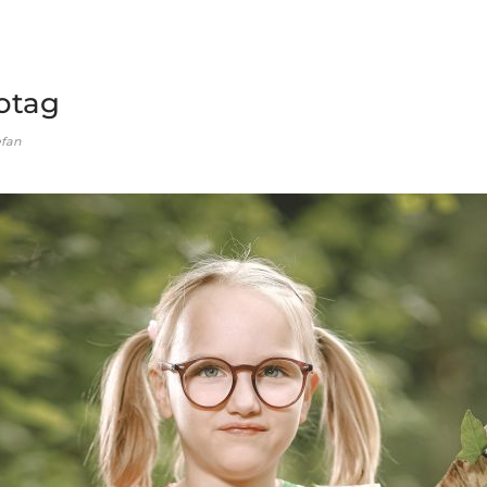
otag
efan