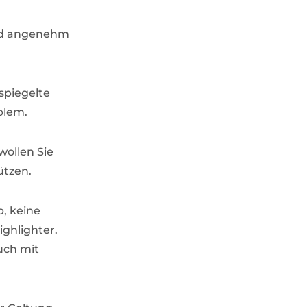
 und angenehm
tspiegelte
oblem.
ollen Sie
ützen.
, keine
ighlighter.
uch mit