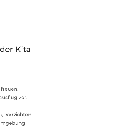
der Kita
 freuen.
usflug vor.
ch,
verzichten
r Umgebung