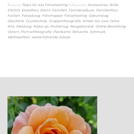
Kategorie
Schlagwörter
,
,
Tipps für das Fotoshooting
Accessoires
Brille
,
,
,
,
,
,
DSGVO
Einzelfoto
Eltern
Familien
Familienalbum
Familienfoto
,
,
,
,
,
Farben
Fotoabzug
Fotomappe
Fotoshooting
Geburtstag
,
,
,
,
Geschenk
Grundschule
Gruppenfotografie
Kinder bis zwei Jahre
,
,
,
,
,
,
Kita
Kleidung
Make-up
Muttertag
Neugeborene
Online-Bestellung
,
,
,
,
,
Ostern
Portraitfotografie
Postkarte
Retusche
Schmuck
,
Weihnachten
weiterführende Schule