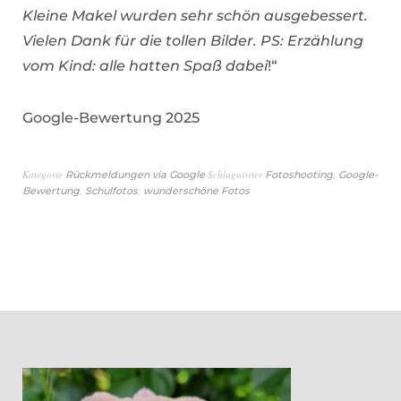
Kleine Makel wurden sehr schön ausgebessert.
Vielen Dank für die tollen Bilder. PS: Erzählung
vom Kind: alle hatten Spaß dabei
!“
Google-Bewertung 2025
Kategorie
Schlagwörter
,
Rückmeldungen via Google
Fotoshooting
Google-
,
,
Bewertung
Schulfotos
wunderschöne Fotos