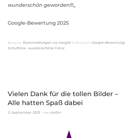
wunderschön geworden!!!
„
Google-Bewertung 2025
Kategorie
Schlagwörter
,
Rückmeldungen via Google
Google-Bewertung
,
Schulfotos
wunderschöne Fotos
Vielen Dank für die tollen Bilder –
Alle hatten Spaß dabei
von
3. September 2025
stefan