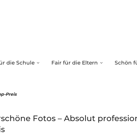
ür die Schule
Fair für die Eltern
Schön fü
op-Preis
chöne Fotos – Absolut profession
is