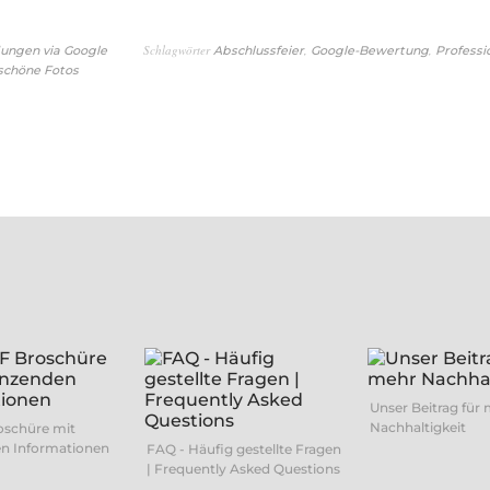
Schlagwörter
,
,
ungen via Google
Abschlussfeier
Google-Bewertung
Professi
chöne Fotos
Unser Beitrag für
Nachhaltigkeit
oschüre mit
n Informationen
FAQ - Häufig gestellte Fragen
| Frequently Asked Questions