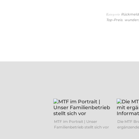
Kategorie
Rückmeld
,
Top-Preis
wunders
MTF im Portrait | Unser
Die MTF Br
Familienbetrieb stellt sich vor
ergänzende