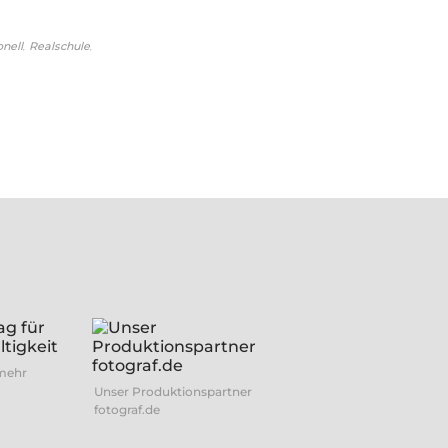
,
,
onell
Realschule
 mehr
Unser Produktionspartner
fotograf.de