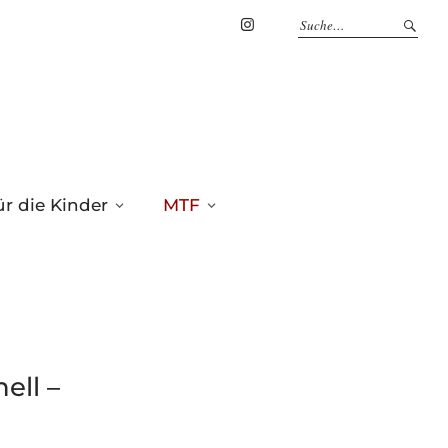
Marius
Theßenvitz
@
Instagram
r die Kinder
MTF
ell –