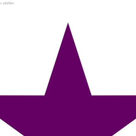
on
stefan