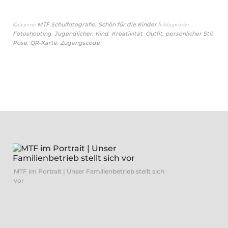
Kategorie
,
Schlagwörter
MTF Schulfotografie
Schön für die Kinder
,
,
,
,
,
,
Fotoshooting
Jugendlicher
Kind
Kreativität
Outfit
persönlicher Stil
,
,
Pose
QR-Karte
Zugangscode
MTF im Portrait | Unser Familienbetrieb stellt sich
vor