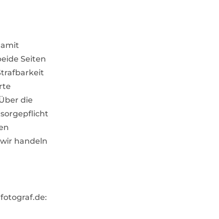
damit
beide Seiten
trafbarkeit
rte
 Über die
sorgepflicht
ren
 wir handeln
fotograf.de: