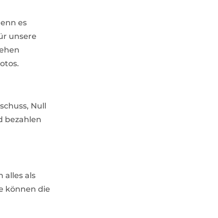
denn es
ür unsere
tehen
otos.
sschuss, Null
nd bezahlen
alles als
ie können die