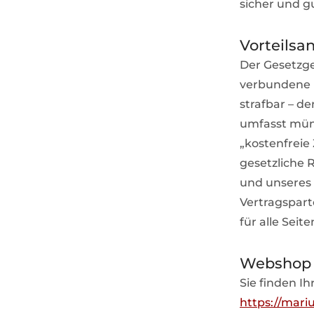
sicher und gu
Vorteils
Der Gesetzge
verbundene B
strafbar – d
umfasst mün
„kostenfreie
gesetzliche 
und unseres 
Vertragspart
für alle Seit
Webshop 
Sie finden I
https://mariu