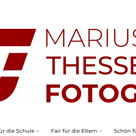
ür die Schule
Fair für die Eltern
Schön fü