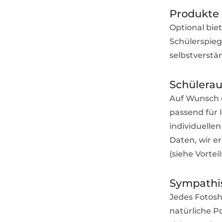
Produkte 
Optional biet
Schülerspie
selbstverstä
Schülera
Auf Wunsch e
passend für 
individuelle
Daten, wir e
(siehe Vorte
Sympathis
Jedes Fotosh
natürliche Po