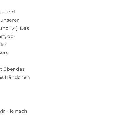
 – und
 unserer
und 1,4). Das
rf, der
die
sere
gt über das
das Händchen
ir – je nach