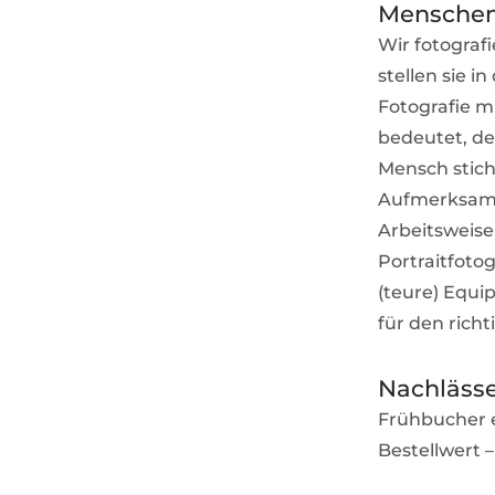
Menschen
Wir fotograf
stellen sie 
Fotografie mi
bedeutet, de
Mensch stich
Aufmerksamke
Arbeitsweise 
Portraitfoto
(teure) Equi
für den rich
Nachläss
Frühbucher e
Bestellwert –