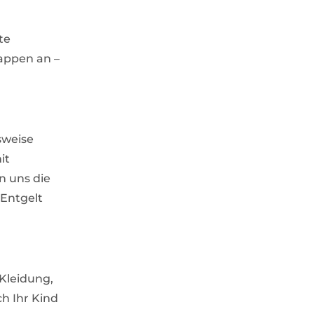
te
appen an –
sweise
it
n uns die
 Entgelt
 Kleidung,
ch Ihr Kind