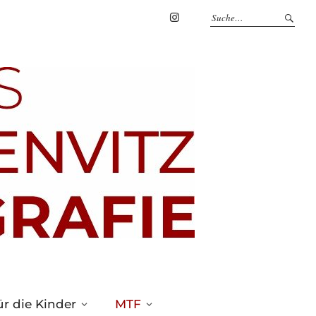
Marius
Theßenvitz
@
Instagram
r die Kinder
MTF