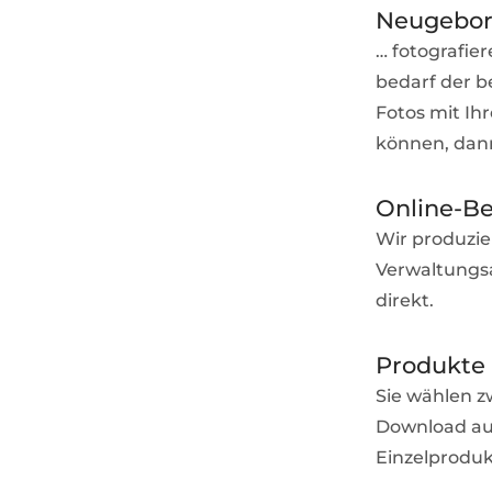
Neugebore
… fotografie
bedarf der 
Fotos mit Ihr
können, dann
Online-B
Wir produzier
Verwaltungsa
direkt.
Produkte 
Sie wählen z
Download auf
Einzelproduk