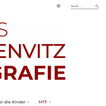
Marius
Theßenvitz
@
Instagram
r die Kinder
MTF