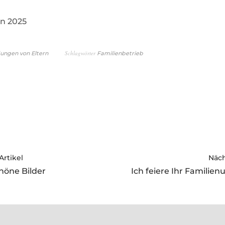
n 2025
Schlagwörter
ngen von Eltern
Familienbetrieb
Artikel
Näch
höne Bilder
Ich feiere Ihr Famili