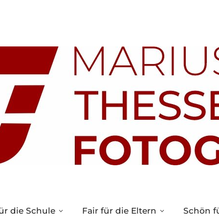
ür die Schule
Fair für die Eltern
Schön fü