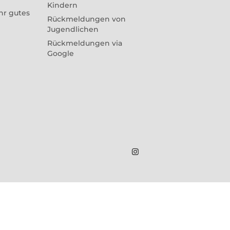
Kindern
hr gutes
Rückmeldungen von
Jugendlichen
Rückmeldungen via
Google
Marius
Theßenvitz
@
Instagram