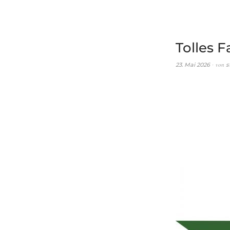
Tolles 
von
23. Mai 2026
s