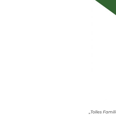
„
Tolles Fami