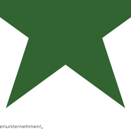
lienunternehmen!
„