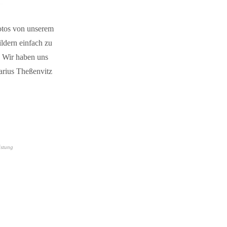
otos von unserem
ldern einfach zu
t. Wir haben uns
arius Theßenvitz
istung