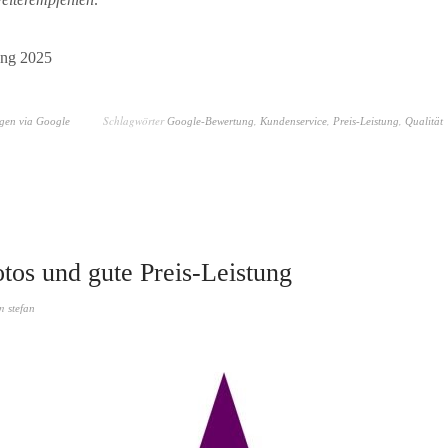
ng 2025
Schlagwörter
,
,
,
gen via Google
Google-Bewertung
Kundenservice
Preis-Leistung
Qualität
tos und gute Preis-Leistung
on
stefan