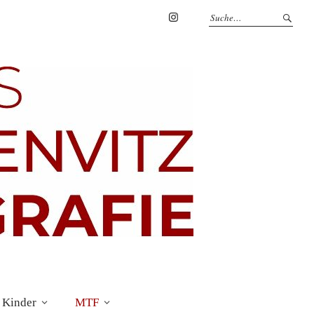
Marius
Theßenvitz
@
Instagram
 Kinder
MTF