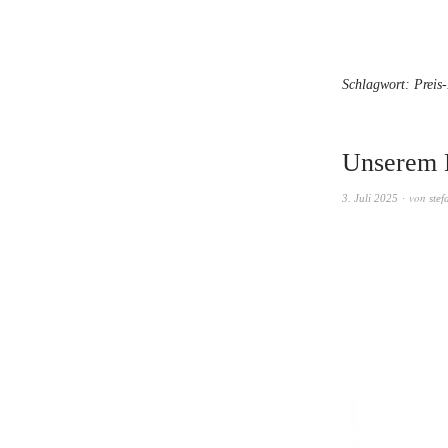
Schlagwort:
Preis
Unserem K
von
3. Juli 2025
stef