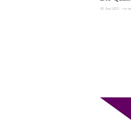
von
30. Juni 2025
st