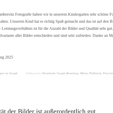
eßenvitz Fotografie haben wir in unserem Kindergarten sehr schöne F
alten. Unserem Kind hat es richtig Spaß gemacht und das ist auf den Bi
- Leistungsverhältnis ist für die Anzahl der Bilder und Qualität sehr gu
variante aller Bilder entschieden und sind sehr zufrieden. Danke an M
ng 2025
Schlagwörter
,
,
,
gen via Google
Downloads
Google-Bewertung
Marius Theßenvitz
Preis-Le
ät der Bilder ist außerordentlich gut