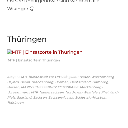
Ostsee und irgendwie sind wir doch alle
Wikinger 🙂
Thüringen
MTF | Einsatzorte in Thüringen
Kategorie
Schlagwörter
,
MTF bundesweit vor Ort
Baden-Württemberg
,
,
,
,
,
,
Bayern
Berlin
Brandenburg
Bremen
Deutschland
Hamburg
,
,
Hessen
MARIUS THESSENVITZ FOTOGRAFIE
Mecklenburg-
,
,
,
,
Vorpommern
MTF
Niedersachsen
Nordrhein-Westfalen
Rheinland-
,
,
,
,
,
Pfalz
Saarland
Sachsen
Sachsen-Anhalt
Schleswig-Holstein
Thüringen