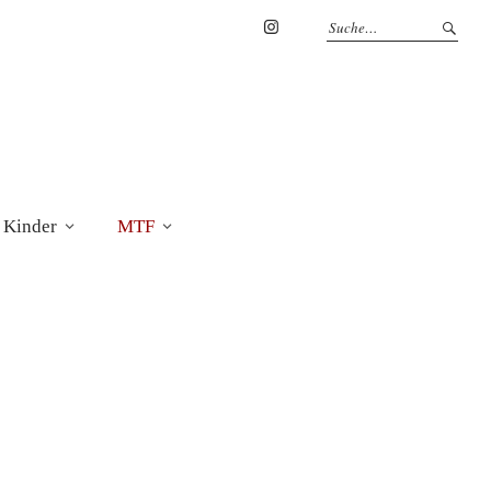
Marius
Theßenvitz
@
Instagram
 Kinder
MTF