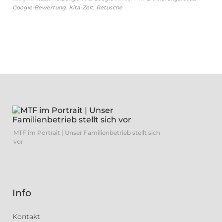
,
,
Google-Bewertung
Kita-Zeit
Retusche
MTF im Portrait | Unser Familienbetrieb stellt sich
vor
Info
Kontakt