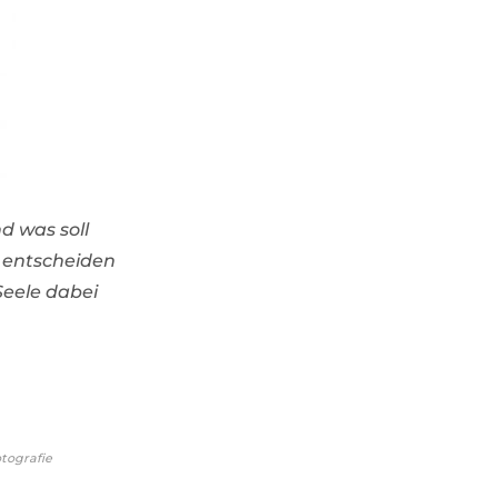
d was soll
m entscheiden
Seele dabei
otografie