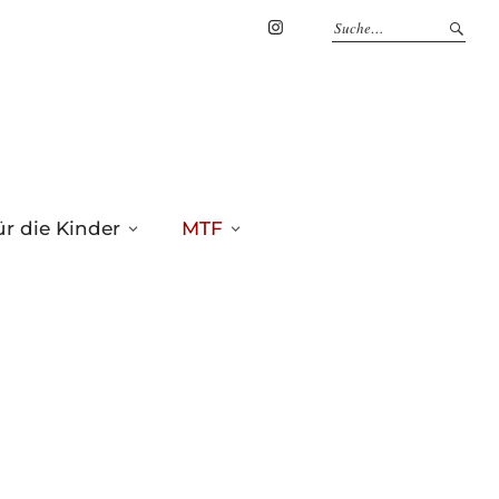
Marius
Theßenvitz
@
Instagram
r die Kinder
MTF