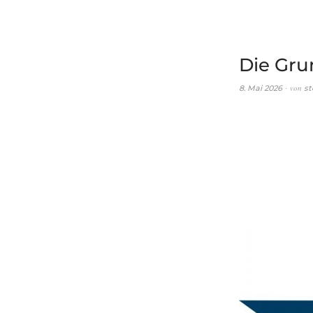
Die Gru
von
8. Mai 2026
st