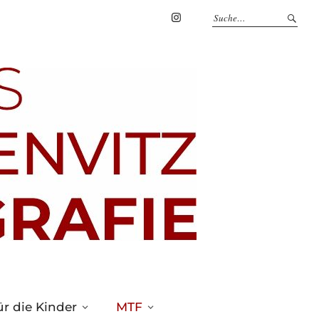
Marius
Theßenvitz
@
Instagram
r die Kinder
MTF