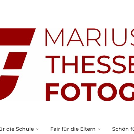
ür die Schule
Fair für die Eltern
Schön fü