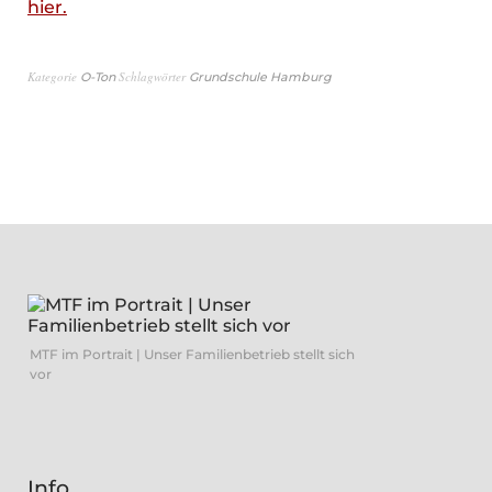
hier.
Kategorie
Schlagwörter
O-Ton
Grundschule Hamburg
MTF im Portrait | Unser Familienbetrieb stellt sich
vor
Info