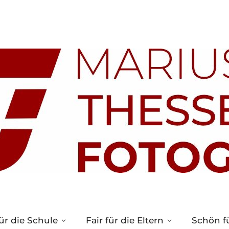
ür die Schule
Fair für die Eltern
Schön fü