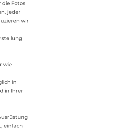
r die Fotos
en, jeder
duzieren wir
rstellung
r wie
ich in
 in Ihrer
 Ausrüstung
, einfach