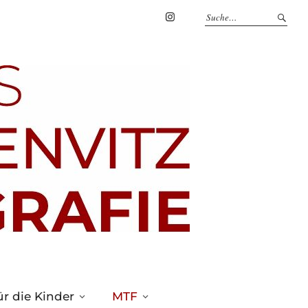
Marius
Theßenvitz
@
Instagram
r die Kinder
MTF