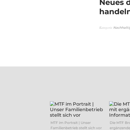
Neues d
handeln
Kategorie
Nachhalti
MTF im Portrait | Unser
Die MTF Br
Familienbetrieb stellt sich vor
ergänzende