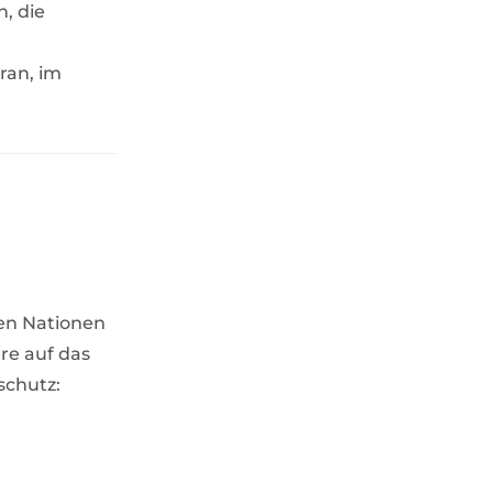
, die
ran, im
ten Nationen
re auf das
aschutz: