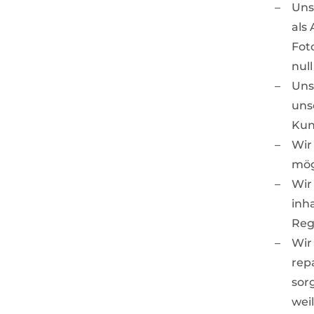
Uns
als 
Fot
nul
Uns
uns
Kun
Wir
mög
Wir
inh
Reg
Wir
rep
sor
wei