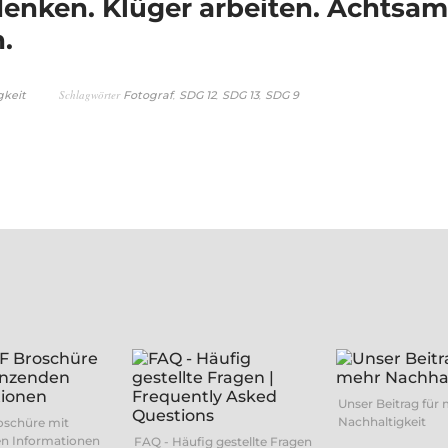
enken. Klüger arbeiten. Achtsam
.
Schlagwörter
,
,
,
gkeit
Fotograf
SDG 12
SDG 13
SDG 9
Unser Beitrag für
Nachhaltigkeit
oschüre mit
n Informationen
FAQ - Häufig gestellte Fragen